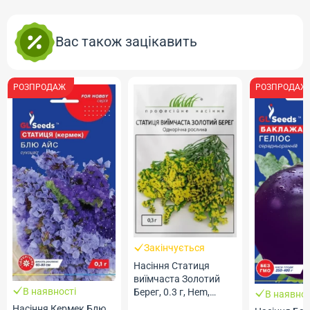
Вас також зацікавить
РОЗПРОДАЖ
РОЗПРОДАЖ
Закінчується
Насіння Статиця
виїмчаста Золотий
В наявності
Берег, 0.3 г, Hem,
В наявнос
Голландія, ТМ
Насіння Кермек Блю