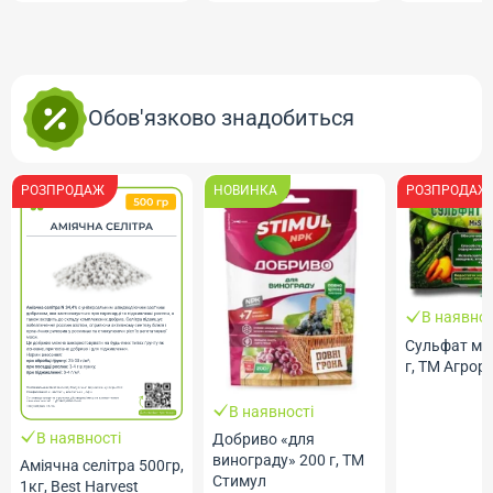
Обов'язково знадобиться
РОЗПРОДАЖ
НОВИНКА
РОЗПРОДАЖ
В наявнос
Сульфат ма
г, ТМ Агрор
В наявності
В наявності
Добриво «для
винограду» 200 г, ТМ
Аміячна селітра 500гр,
Стимул
1кг, Best Harvest