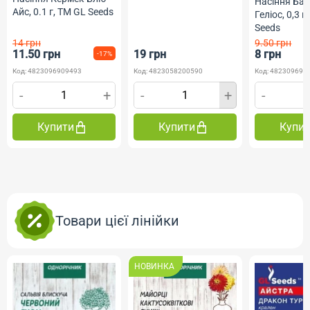
Насіння Ба
Професійне насіння
Айс, 0.1 г, ТМ GL Seeds
Геліос, 0,3 г
Seeds
14 грн
9.50 грн
11.50 грн
19 грн
8 грн
-17%
Код: 4823096909493
Код: 4823058200590
Код: 482309690
-
+
-
+
-
Купити
Купити
Купи
Товари цієї лінійки
НОВИНКА