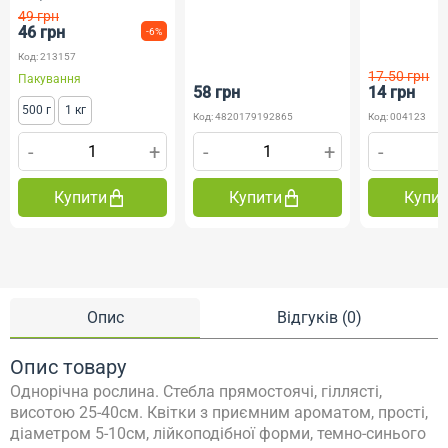
49 грн
46 грн
-6%
Код: 213157
17.50 грн
Пакування
58 грн
14 грн
500 г
1 кг
Код: 4820179192865
Код: 004123
-
+
-
+
-
Купити
Купити
Купи
Опис
Відгуків (0)
Опис товару
Однорічна рослина. Стебла прямостоячі, гіллясті,
висотою 25-40см. Квітки з приємним ароматом, прості,
діаметром 5-10см, лійкоподібної форми, темно-синього