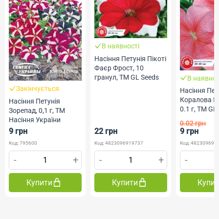
В наявності
Насіння Петунія Пікоті
Фаєр Фрост, 10
гранул, ТМ GL Seeds
В наявнос
Закінчується
Насіння Пет
Коралова Пі
Насіння Петунія
0.1 г, ТМ GL
Зорепад, 0,1 г, ТМ
Насіння України
0.02 грн
9 грн
22 грн
9 грн
Код: 795600
Код: 4823096919737
Код: 482309690
-
+
-
+
-
Купити
Купити
Купи