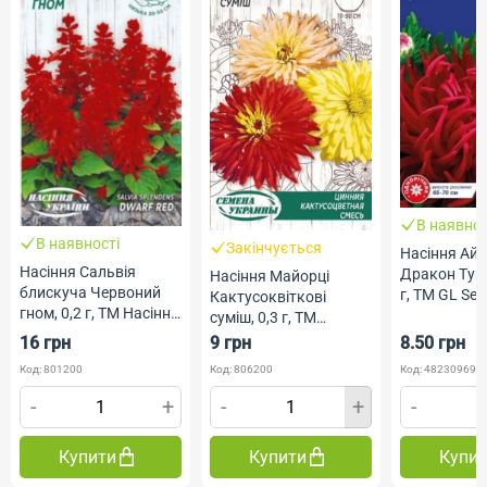
В наявнос
В наявності
Закінчується
Насіння Ай
Насіння Сальвія
Дракон Тур
Насіння Майорці
блискуча Червоний
г, ТМ GL Se
Кактусоквіткові
гном, 0,2 г, ТМ Насіння
суміш, 0,3 г, ТМ
України
Насіння України
16 грн
9 грн
8.50 грн
Код: 801200
Код: 806200
Код: 482309690
-
+
-
+
-
Купити
Купити
Купи