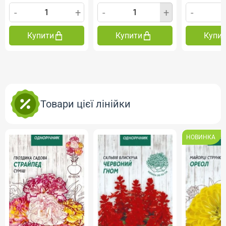
-
+
-
+
-
Купити
Купити
Купи
Товари цієї лінійки
НОВИНКА