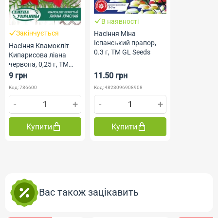
В наявності
Закінчується
Насіння Міна
Іспанський прапор,
Насіння Квамокліт
0.3 г, ТМ GL Seeds
Кипарисова ліана
червона, 0,25 г, ТМ
Насіння України
9 грн
11.50 грн
Код: 786600
Код: 4823096908908
-
+
-
+
Купити
Купити
Вас також зацікавить