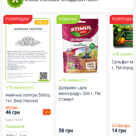
РОЗПРОДАЖ
НОВИНКА
РОЗПРОДАЖ
В наявнос
Сульфат ма
г, ТМ Агрор
В наявності
В наявності
Добриво «для
винограду» 200 г, ТМ
Аміячна селітра 500гр,
Стимул
1кг, Best Harvest
49 грн
46 грн
-6%
Код: 213157
17.50 грн
Пакування
58 грн
14 грн