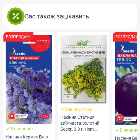
Вас також зацікавить
РОЗПРОДАЖ
РОЗПРОДАЖ
Закінчується
Насіння Статиця
виїмчаста Золотий
В наявності
Берег, 0.3 г, Hem,
В наявнос
Голландія, ТМ
Насіння Кермек Блю
Насіння Ба