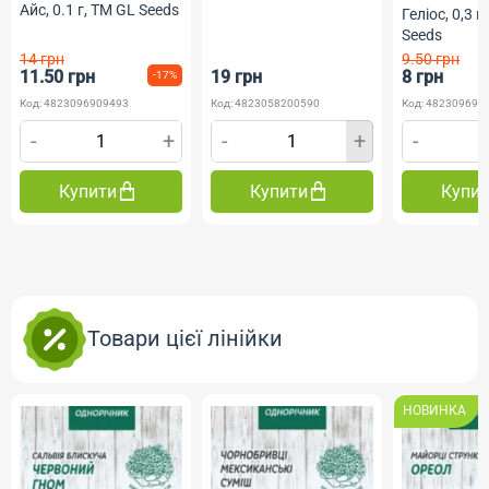
Професійне насіння
Айс, 0.1 г, ТМ GL Seeds
Геліос, 0,3 г
Seeds
14 грн
9.50 грн
11.50 грн
19 грн
8 грн
-17%
Код: 4823096909493
Код: 4823058200590
Код: 482309690
-
+
-
+
-
Купити
Купити
Купи
Товари цієї лінійки
НОВИНКА