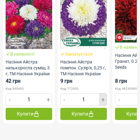
В наявнос
В наявності
Закінчується
Насіння Ай
Гранат, 0.2 
Насіння Айстра
Насіння Айстра
Seeds
низькоросла суміш, 3
помпон. Сузір'я, 0,25 г,
г, ТМ Насіння України
ТМ Насіння України
42 грн
9 грн
8 грн
Код: 690400
Код: 772000
Код: 482309690
-
+
-
+
-
Купити
Купити
Купи