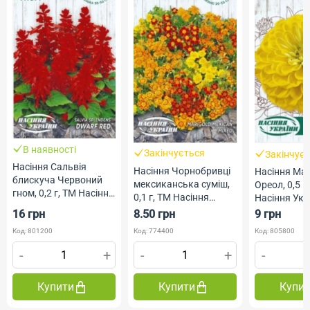
В наявності
Закінчується
Закінчує
Насіння Сальвія
Насіння Чорнобривці
Насіння Ма
блискуча Червоний
мексиканська суміш,
Ореол, 0,5 г
гном, 0,2 г, ТМ Насіння
0,1 г, ТМ Насіння
Насіння Укр
України
України
16 грн
8.50 грн
9 грн
Код: 801200
Код: 774400
Код: 805800
-
+
-
+
-
Купити
Купити
Купи