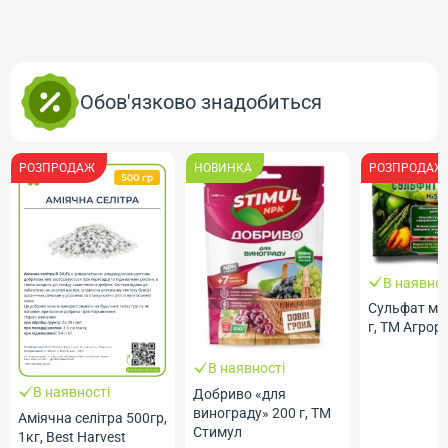
Обов'язково знадобиться
РОЗПРОДАЖ
НОВИНКА
РОЗПРОДАЖ
В наявнос
Сульфат ма
г, ТМ Агрор
В наявності
В наявності
Добриво «для
винограду» 200 г, ТМ
Аміячна селітра 500гр,
Стимул
1кг, Best Harvest