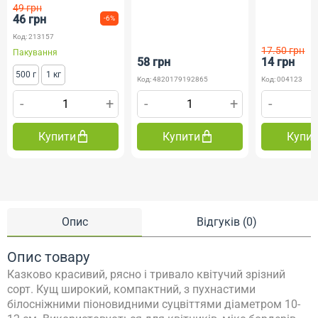
49 грн
46 грн
-6%
Код: 213157
17.50 грн
Пакування
58 грн
14 грн
500 г
1 кг
Код: 4820179192865
Код: 004123
-
+
-
+
-
Купити
Купити
Купи
Опис
Відгуків (0)
Опис товару
Казково красивий, рясно і тривало квітучий зрізний
сорт. Кущ широкий, компактний, з пухнастими
білосніжними піоновидними суцвіттями діаметром 10-