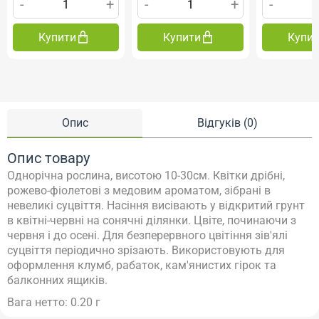
-
+
-
+
-
Купити
Купити
Купи
Опис
Відгуків (0)
Опис товару
Однорічна рослина, висотою 10-30см. Квітки дрібні,
рожево-фіолетові з медовим ароматом, зібрані в
невеликі суцвіття. Насіння висівають у відкритий грунт
в квітні-червні на сонячні ділянки. Цвіте, починаючи з
червня і до осені. Для безперервного цвітіння зів'ялі
суцвіття періодично зрізають. Використовують для
оформлення клумб, рабаток, кам'янистих гірок та
балконних ящиків.
Вага нетто: 0.20 г