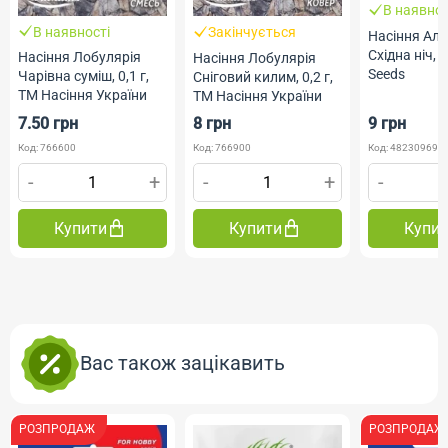
В наявнос
В наявності
Закінчується
Насіння Алі
Східна ніч, 0
Насіння Лобулярія
Насіння Лобулярія
Seeds
Чарівна суміш, 0,1 г,
Сніговий килим, 0,2 г,
ТМ Насіння України
ТМ Насіння України
7.50 грн
8 грн
9 грн
Код: 766600
Код: 766900
Код: 482309690
-
+
-
+
-
Купити
Купити
Купи
Вас також зацікавить
РОЗПРОДАЖ
РОЗПРОДАЖ