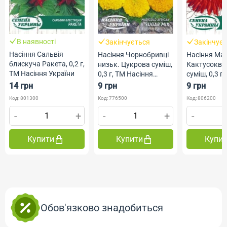
В наявності
Закінчується
Закінчує
Насіння Сальвія
Насіння Чорнобривці
Насіння Ма
блискуча Ракета, 0,2 г,
низьк. Цукрова суміш,
Кактусоквіт
ТМ Насіння України
0,3 г, ТМ Насіння
суміш, 0,3 г,
України
Насіння Укр
14 грн
9 грн
9 грн
Код: 801300
Код: 776500
Код: 806200
-
+
-
+
-
Купити
Купити
Купи
Обов'язково знадобиться