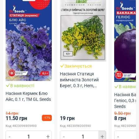
Закінчується
Насіння Статиця
виїмчаста Золотий
В наявності
Берег, 0.3 г, Hem,
В наявнос
Голландія, ТМ
Насіння Кермек Блю
Насіння Ба
Професійне насіння
Айс, 0.1 г, ТМ GL Seeds
Геліос, 0,3 г
Seeds
14 грн
9.50 грн
11.50 грн
19 грн
8 грн
-17%
Код: 4823096909493
Код: 4823058200590
Код: 482309690
-
+
-
+
-