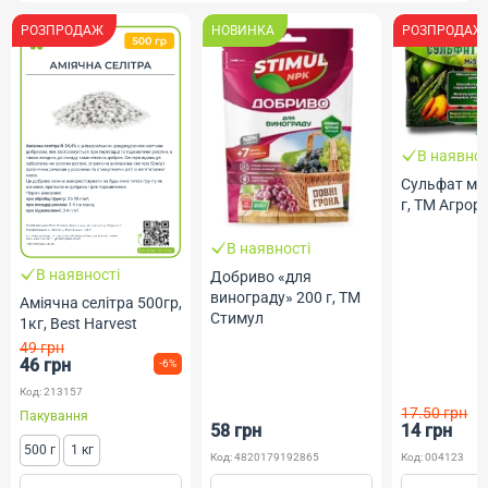
РОЗПРОДАЖ
НОВИНКА
РОЗПРОДАЖ
В наявнос
Сульфат ма
г, ТМ Агрор
В наявності
В наявності
Добриво «для
винограду» 200 г, ТМ
Аміячна селітра 500гр,
Стимул
1кг, Best Harvest
49 грн
46 грн
-6%
Код: 213157
17.50 грн
Пакування
58 грн
14 грн
500 г
1 кг
Код: 4820179192865
Код: 004123