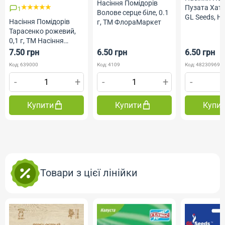
Насіння Помідорів
Пузата Хата,
1
Волове серце біле, 0.1
GL Seeds, 
Насіння Помідорів
г, ТМ ФлораМаркет
Тарасенко рожевий,
0,1 г, ТМ Насіння
України
7.50 грн
6.50 грн
6.50 грн
Код: 639000
Код: 4109
Код: 482309691
-
+
-
+
-
Купити
Купити
Купи
Товари з цієї лінійки