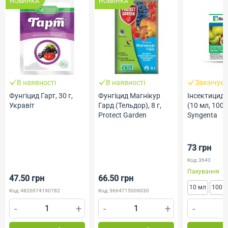
НОВИНКА
НОВИНКА
В наявності
В наявності
Закінчує
Фунгіцид Гарт, 30 г,
Фунгіцид Магнікур
Інсектицид 
Укравіт
Гард (Тельдор), 8 г,
(10 мл, 100 
Protect Garden
Syngenta
73 грн
Код: 3643
Пакування
47.50 грн
66.50 грн
10 мл
100 
Код: 4820074190782
Код: 3664715009030
-
+
-
+
-