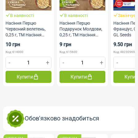
В наявності
В наявності
Закінчує
Насіння Перцю
Насіння Перцю
Насіння Пе
Червоний велетень,
Подарунок Молдови,
Франціус, 0.
0,25 г, ТМ Насіння
0,25 г, ТМ Насіння
GL Seeds
України
України
10 грн
9 грн
9.50 грн
Код: 614000
Код: 615600
Код: 482309690
-
+
-
+
-
Купити
Купити
Купи
Обов'язково знадобиться