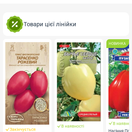
Товари цієї лінійки
НОВИНКА
В наявнос
В наявності
Закінчується
Насіння Пом