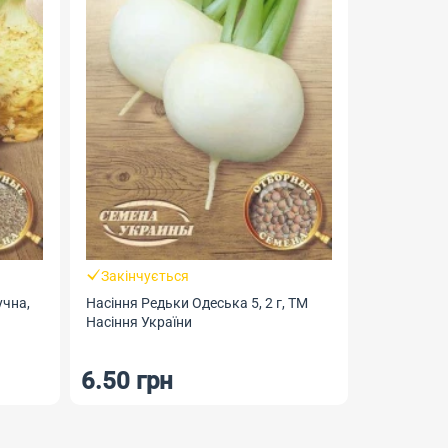
Закінчується
Закінчу
учна,
Насіння Редьки Одеська 5, 2 г, ТМ
Насіння Цибулі Рубін, 2
Насіння України
Геліос
6.50 грн
6 грн