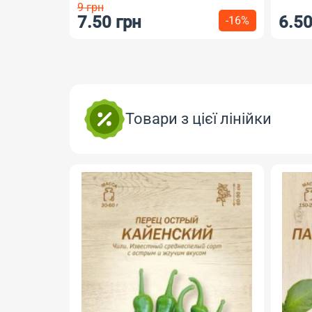
грн
6.50 грн
-16%
Товари з цієї лінійки