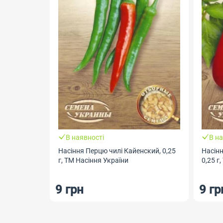
В наявності
В на
Насіння Перцю чилі Кайенский, 0,25
Насін
г, ТМ Насіння України
0,25 г
9 грн
9 гр