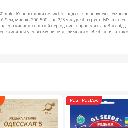
-80 днів. Коренеплоди великі, з гладкою поверхнею, темно-з
-9см, масою 200-500г, на 2/3 занурені в грунт. М'якоть сві
Для споживання в літній період висів проводять наВагані, д
 споживання у свіжому вигляді, зимового зберігання, а так
РОЗПРОДАЖ