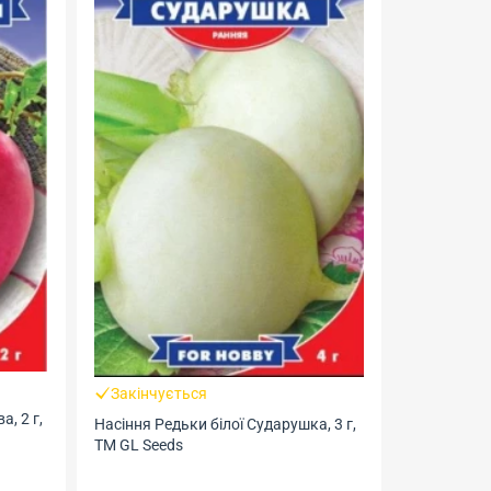
ся
Закінчується
и білої Сударушка, 3 г,
Насіння Дайкону Червоне серце, 30
шт., ТМ Гелиос