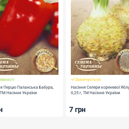
явності
Закінчується
ня Перцю Паланська Бабура,
Насіння Селери кореневої Ябл
, ТМ Насіння України
0,25 г, ТМ Насіння України
н
7 грн