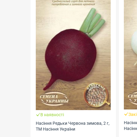
Закінчується
ності
Насіння Редьки Одеська 5, 2 г, Т
Редьки Червона зимова, 2 г,
Насіння України
іння України