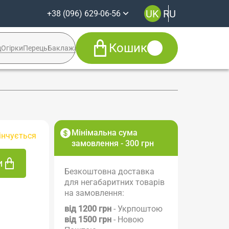
UK
RU
+38 (096) 629-06-56
Кошик
д
Огірки
Перець
Баклажан
Кабачок
Syngenta
+38 (096) 629-06-56
Viber
Telegram
Facebook
Мінімальна сума
інчується
Instagram
замовлення - 300 грн
и
Безкоштовна доставка
для негабаритних товарів
на замовлення:
від 1200 грн
- Укрпоштою
від 1500 грн
- Новою