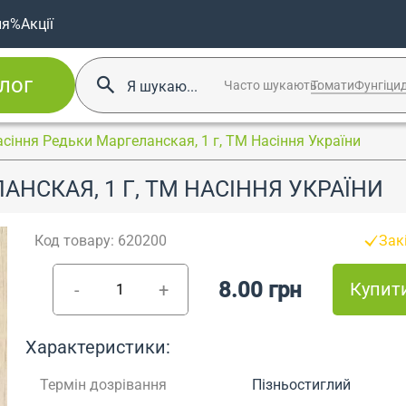
ня
%Акції
лог
Часто шукають:
Томати
Фунгіци
сіння Редьки Маргеланская, 1 г, ТМ Насіння України
НСКАЯ, 1 Г, ТМ НАСІННЯ УКРАЇНИ
Код товару: 620200
Зак
8.00 грн
Купит
-
+
Характеристики:
Термін дозрівання
Пізньостиглий