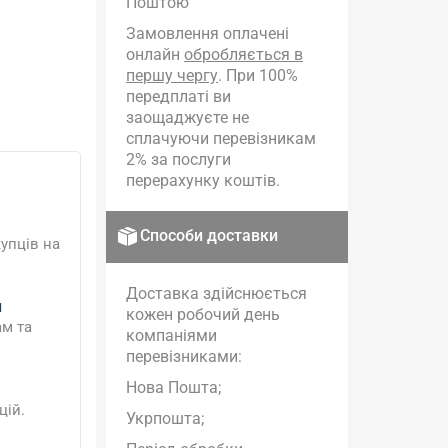
Поштою
Замовлення оплачені
онлайн
обробляється в
першу чергу
. При 100%
передплаті ви
заощаджуєте не
сплачуючи перевізникам
2% за послуги
перерахунку коштів.
Способи доставки
упців на
Доставка здійснюється
и
кожен робочий день
ам та
компаніями
перевізниками:
Нова Пошта;
цій.
Укрпошта;