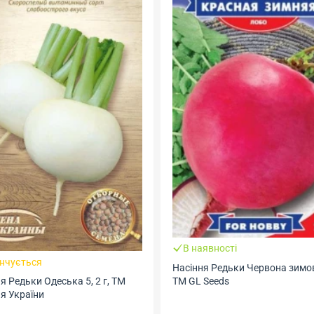
В наявності
Закінчуєть
Насіння Редьки Червона зимова, 2 г,
Насіння Редьк
ТМ GL Seeds
М
ТМ GL Seeds