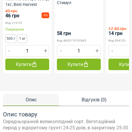
Стимул
1кг, Best Harvest
49 грн
46 грн
-6%
Код: 213157
17.50 грн
Пакування
58 грн
14 грн
500 г
1 кг
Код: 4820179192865
Код: 004123
-
+
-
+
-
Купити
Купити
Купи
Опис
Відгуків (0)
Опис товару
Середньоранній великоплідний сорт. Вегетаційний
період у відкритому грунті 24-25 днів, в закритому 25-30