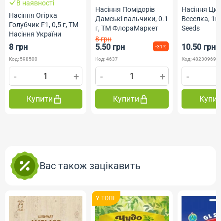
В наявності
Насіння Циб
Насіння Помідорів
Насіння Огірка
Веселка, 1г
Дамські пальчики, 0.1
Голубчик F1, 0,5 г, ТМ
Seeds
г, ТМ ФлораМаркет
Насіння України
8 грн
8 грн
5.50 грн
10.50 грн
-31%
Код: 598500
Код: 4637
Код: 482309690
-
+
-
+
-
Купити
Купити
Купи
Вас також зацікавить
У ТОПI