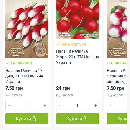
Закінчується
Насіння Редиска
Жара, 20 г, ТМ Насіння
України
В наявності
В наявнос
Насіння Редиска 18
Насіння Ре
днів, 2 г, ТМ Насіння
Червона з б
України
кінчиком, 2 
Насіння Укр
7.50 грн
24 грн
7.50 грн
Код: 617400
Код: 166700
Код: 618500
-
+
-
+
-
Купити
Купити
Купи