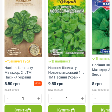
В наявнос
Закінчується
В наявності
Насіння Шп
Насіння Шпинату
Насіння Шпинату
Матадор, 3 
Матадор, 2 г, ТМ
Новозеландський 1 г,
Seeds
Насіння України
ТМ Насіння України
8.50 грн
9.50 грн
8 грн
-13%
Код: 659900
Код: 667600
Код: 482309690
-
+
-
+
-
Купити
Купити
Купи