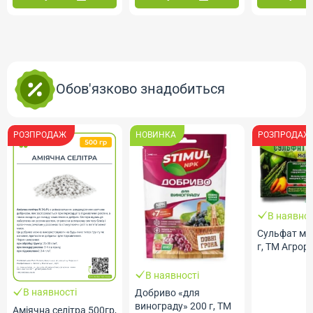
Обов'язково знадобиться
РОЗПРОДАЖ
НОВИНКА
РОЗПРОДАЖ
В наявнос
Сульфат ма
г, ТМ Агрор
В наявності
В наявності
Добриво «для
винограду» 200 г, ТМ
Аміячна селітра 500гр,