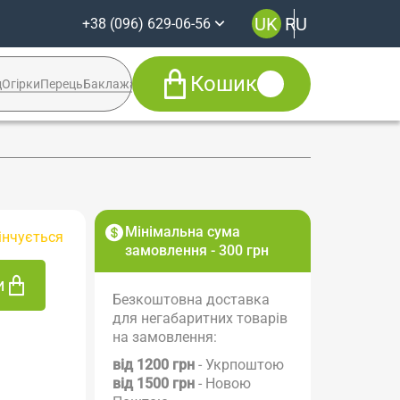
UK
RU
+38 (096) 629-06-56
Кошик
д
Огірки
Перець
Баклажан
Кабачок
Syngenta
+38 (096) 629-06-56
Viber
Telegram
Facebook
Мінімальна сума
інчується
Instagram
замовлення - 300 грн
и
Безкоштовна доставка
для негабаритних товарів
на замовлення:
від 1200 грн
- Укрпоштою
від 1500 грн
- Новою