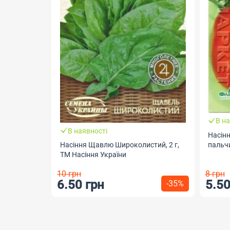
В на
В наявності
Насінн
пальчи
Насіння Щавлю Широколистий, 2 г,
ТМ Насіння України
10 грн
8 грн
6.50 грн
5.50
-35%