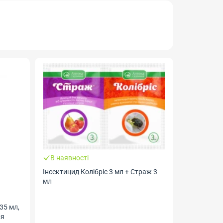
НОВИНКА
В наявності
Інсектицид Колібріс 3 мл + Страж 3
мл
35 мл,
ля
В наявно