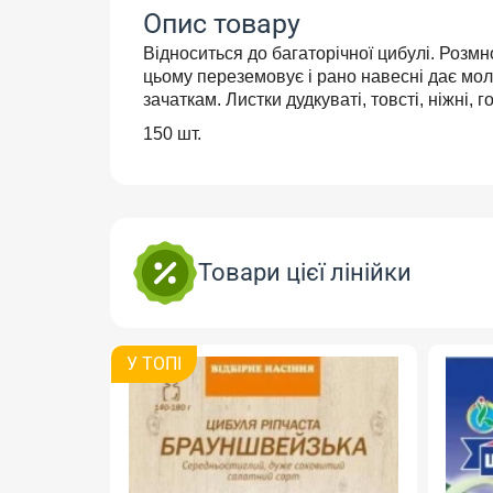
Опис товару
Відноситься до багаторічної цибулі. Розм
цьому переземовує і рано навесні дає мол
зачаткам. Листки дудкуваті, товсті, ніжні, 
150 шт.
Товари цієї лінійки
У ТОПI