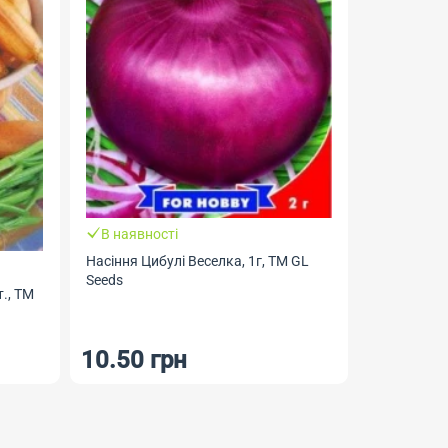
В наявно
Насіння Ку
ТМ Геліос
В наявності
Насіння Цибулі Веселка, 1г, ТМ GL
Seeds
., ТМ
10.50 грн
22.50 