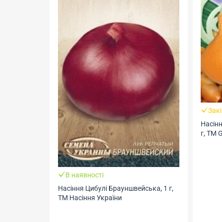
Зак
Насінн
г, ТМ 
В наявності
Насіння Цибулі Брауншвейська, 1 г,
ТМ Насіння України