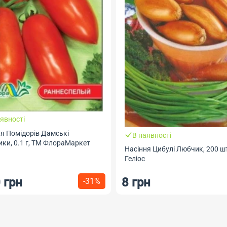
явності
я Помідорів Дамські
В наявності
ки, 0.1 г, ТМ ФлораМаркет
Насіння Цибулі Любчик, 200 шт
Геліос
 грн
8 грн
-31%