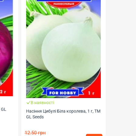
В наявності
М GL
Закінчу
Насіння Цибулі Біла королева, 1 г, ТМ
GL Seeds
Насіння Ци
Геліос
12.50 грн