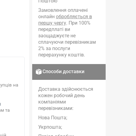
Поштою
Замовлення оплачені
онлайн
обробляється в
першу чергу
. При 100%
передплаті ви
заощаджуєте не
сплачуючи перевізникам
2% за послуги
перерахунку коштів.
Способи доставки
упців на
Доставка здійснюється
кожен робочий день
компаніями
и
перевізниками:
ам та
Нова Пошта;
Укрпошта;
цій.