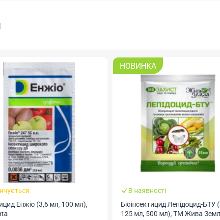
я
НОВИНКА
інчується
В наявності
ицид Енжіо (3,6 мл, 100 мл),
Біоінсектицид Лепідоцид-БТУ (
nta
125 мл, 500 мл), ТМ Жива Зем