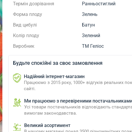
Термін дозрівання
Ранньостиглий
Форма плоду
Зелень
Вид цибулі
Батун
Колір плоду
Зелений
Виробник
ТМ Геліос
Будьте спокійні за своє замовлення
Надійний інтернет-магазин
Працюємо з 2015 року, 1000+ відгуків реальних пок
сайті.
Ми працюємо з перевіреними постачальникам
Усі товари постачальників відповідають стандарт
вимогам законодавства.
Великий асортимент
В нашому магазині понад 3500 різноманітних пози