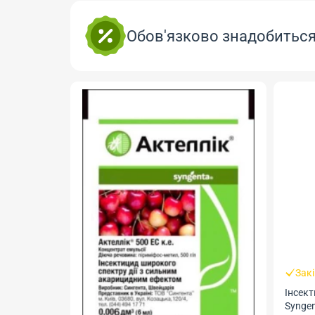
Обов'язково знадобитьс
Зак
Інсект
Synge