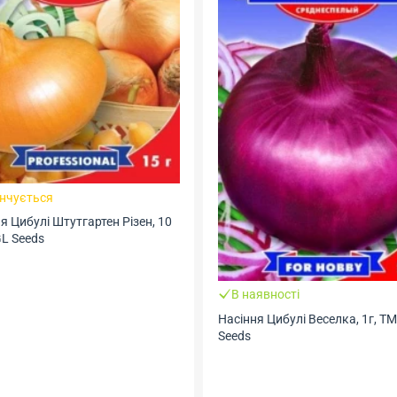
інчується
я Цибулі Штутгартен Різен, 10
GL Seeds
В наявності
Насіння Цибулі Веселка, 1г, Т
Seeds