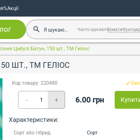
ня
%Акції
лог
Часто шукають:
Томати
Фунгіци
сіння Цибулі Батун, 150 шт., ТМ Геліос
50 ШТ., ТМ ГЕЛІОС
Код товару: 220480
Зак
6.00 грн
Купит
-
+
Характеристики:
Сорт або гібрид
Сорт