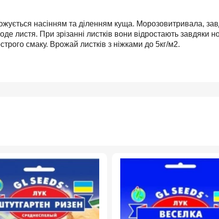
ножується насінням та діленням куща. Морозовитривала, за
оде листя. При зрізанні листків вони відростають завдяки н
гострого смаку. Врожай листків з ніжками до 5кг/м2.