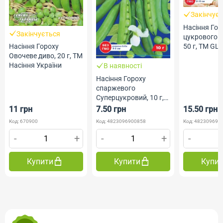
Закінчує
Насіння Гор
Закінчується
цукрового 
50 г, ТМ GL 
Насіння Гороху
Овочеве диво, 20 г, ТМ
Насіння України
В наявності
Насіння Гороху
спаржевого
Суперцукровий, 10 г,
ТМ GL Seeds
11 грн
7.50 грн
15.50 грн
Код: 670900
Код: 4823096900858
Код: 482309691
-
+
-
+
-
Купити
Купити
Купи