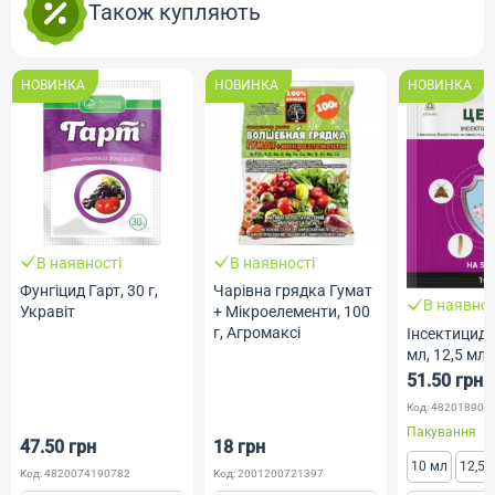
Також купляють
НОВИНКА
НОВИНКА
НОВИНКА
В наявності
В наявності
Фунгіцид Гарт, 30 г,
Чарівна грядка Гумат
В наявнос
Укравіт
+ Мікроелементи, 100
г, Агромаксі
Інсектицид 
мл, 12,5 мл)
51.50 грн
Код: 482018902
Пакування
47.50 грн
18 грн
10 мл
12,5 
Код: 4820074190782
Код: 2001200721397