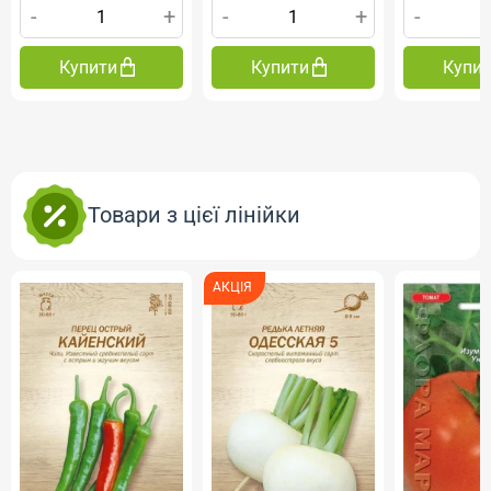
-
+
-
+
-
Купити
Купити
Купи
Товари з цієї лінійки
АКЦІЯ