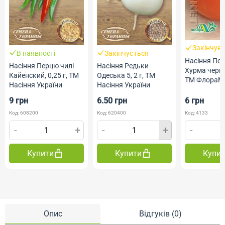
Закінчує
В наявності
Закінчується
Насіння Пом
Насіння Перцю чилі
Насіння Редьки
Хурма червон
Кайенский, 0,25 г, ТМ
Одеська 5, 2 г, ТМ
ТМ ФлораМ
Насіння України
Насіння України
9 грн
6.50 грн
6 грн
Код: 608200
Код: 620400
Код: 4133
-
+
-
+
-
Купити
Купити
Купи
Опис
Відгуків (0)