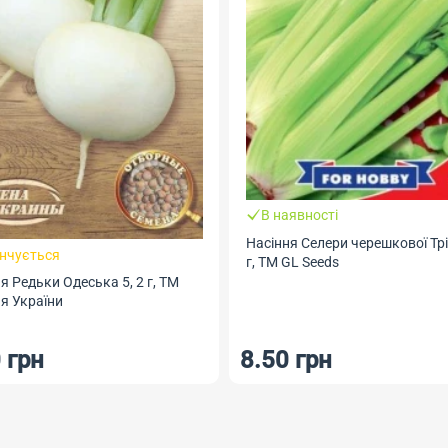
В наявності
Насіння Селери черешкової Трі
інчується
г, ТМ GL Seeds
я Редьки Одеська 5, 2 г, ТМ
я України
 грн
8.50 грн