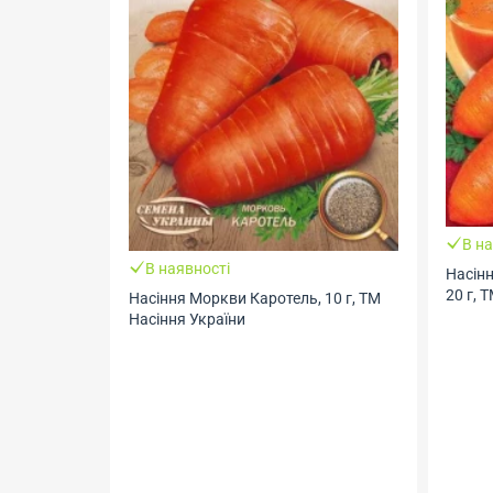
В на
В наявності
Насін
20 г, 
Насіння Моркви Каротель, 10 г, ТМ
Насіння України