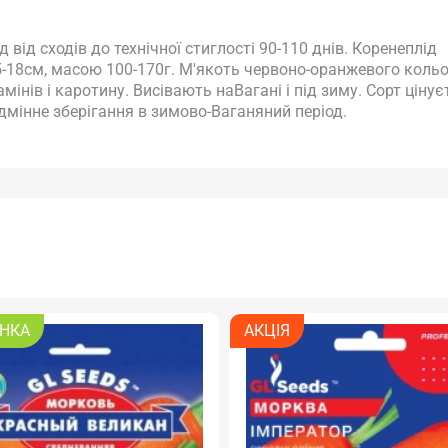
 від сходів до технічної стиглості 90-110 днів. Коренеплід
-18см, масою 100-170г. М'якоть червоно-оранжевого кольо
мінів і каротину. Висівають наВагані і під зиму. Сорт цінує
відмінне зберігання в зимово-Ваганяний період.
НКА
АКЦІЯ