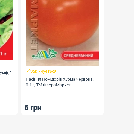
Закінчується
умф, 1
Насіння Помідорів Хурма червона,
Закінчу
0.1 г, ТМ ФлораМаркет
Насіння Цибулі Рубін, 2
Геліос
6 грн
6 грн