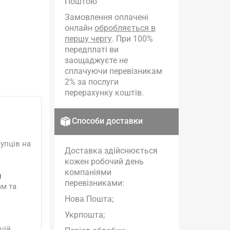
Поштою
Замовлення оплачені
онлайн
обробляється в
першу чергу
. При 100%
передплаті ви
заощаджуєте не
сплачуючи перевізникам
2% за послуги
перерахунку коштів.
Способи доставки
упців на
Доставка здійснюється
кожен робочий день
компаніями
и
перевізниками:
ам та
Нова Пошта;
Укрпошта;
цій.