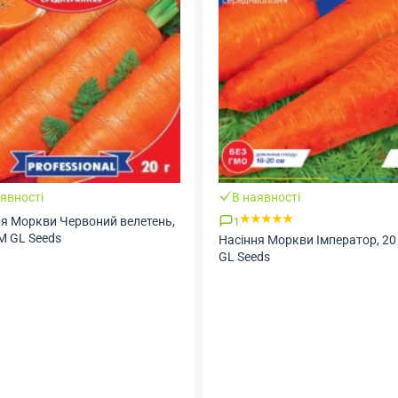
явності
В наявності
ня Моркви Червоний велетень,
1
ТМ GL Seeds
Насіння Моркви Імператор, 20 
GL Seeds