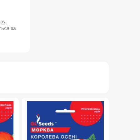
ру,
ться за