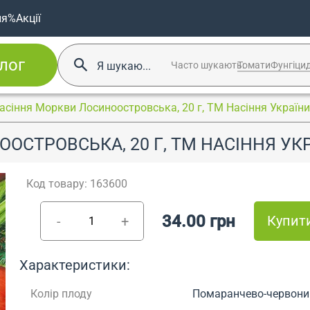
ня
%Акції
лог
Часто шукають:
Томати
Фунгіци
асіння Моркви Лосиноостровська, 20 г, ТМ Насіння України
ОСТРОВСЬКА, 20 Г, ТМ НАСІННЯ УК
Код товару: 163600
34.00 грн
Купит
-
+
Характеристики:
Колір плоду
Помаранчево-червони