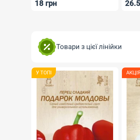
18 грн
26.5
Товари з цієї лінійки
У ТОПI
АКЦІ