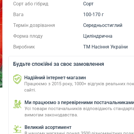
Сорт або гібрид
Сорт
Вага
100-170 г
Термін дозрівання
Середньостиглий
Форма плоду
Циліндрична
Виробник
ТМ Насіння України
Будьте спокійні за своє замовлення
Надійний інтернет-магазин
Працюємо з 2015 року, 1000+ відгуків реальних пок
сайті.
Ми працюємо з перевіреними постачальникам
Усі товари постачальників відповідають стандарт
вимогам законодавства.
Великий асортимент
В нашому магазині понад 3500 різноманітних пози