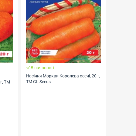
В наявності
В наявно
Насіння Моркви Королева осені, 20 г,
Насіння Мо
ТМ GL Seeds
GL Seeds
г, ТМ