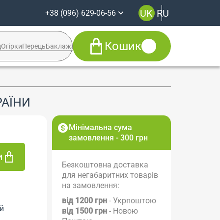
UK
RU
+38 (096) 629-06-56
Кошик
д
Огірки
Перець
Баклажан
Кабачок
Syngenta
+38 (096) 629-06-56
РАЇНИ
Viber
Telegram
Facebook
Мінімальна сума
Instagram
замовлення - 300 грн
и
Безкоштовна доставка
для негабаритних товарів
на замовлення:
від 1200 грн
- Укрпоштою
й
від 1500 грн
- Новою