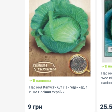
В на
Насіння Капус
Woo Bi
В наявності
насінн
Насіння Капусти б/г Лангедейкер, 1
г, ТМ Насіння України
9 грн
25.5