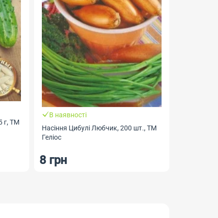
В наявності
В наявно
5 г, ТМ
Насіння Цибулі Любчик, 200 шт., ТМ
Насіння Ка
Геліос
Геліос
8 грн
8 грн