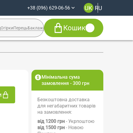
UK
RU
+38 (096) 629-06-56
Кошик
д
Огірки
Перець
Баклажан
Кабачок
Syngenta
+38 (096) 629-06-56
Viber
Telegram
Facebook
Мінімальна сума
Instagram
замовлення - 300 грн
и
Безкоштовна доставка
для негабаритних товарів
на замовлення:
від 1200 грн
- Укрпоштою
від 1500 грн
- Новою