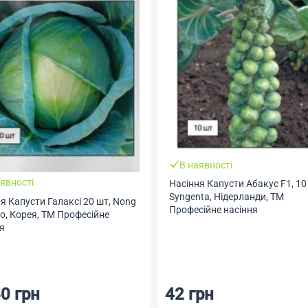
В наявності
явності
Насіння Капусти Абакус F1, 10
Syngenta, Нідерланди, ТМ
ти Галаксі 20 шт, Nong
Професійне насіння
o, Корея, ТМ Професійне
я
0 грн
42 грн