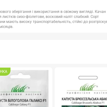
ового зберігання і використання в свіжому вигляді. Качан
 листків сизо-фіолетове, восковий наліт слабкий. Сорт
ани мають високу транспортабельність, стійкі до розтріску
місяців.
НКА