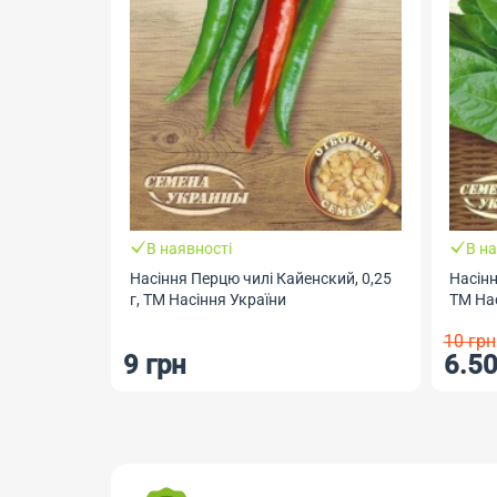
В наявності
В на
Насіння Перцю чилі Кайенский, 0,25
Насін
г, ТМ Насіння України
ТМ Нас
10 грн
9 грн
6.50