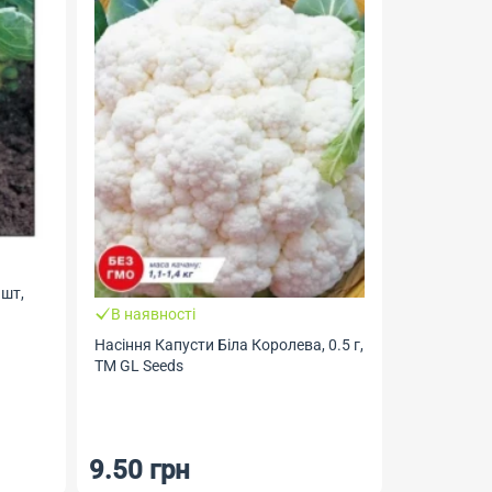
 шт,
В наявності
В наявно
Насіння Капусти Біла Королева, 0.5 г,
Насіння Ка
ТМ GL Seeds
г, ТМ GL Se
9.50 грн
6.50 г