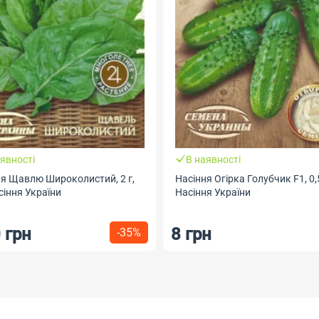
явності
В наявності
ня Щавлю Широколистий, 2 г,
Насіння Огірка Голубчик F1, 0,
іння України
Насіння України
 грн
8 грн
-35%