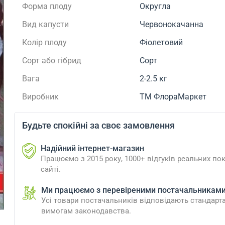
Форма плоду
Округла
Вид капусти
Червонокачанна
Колір плоду
Фіолетовий
Сорт або гібрид
Сорт
Вага
2-2.5 кг
Виробник
ТМ ФлораМаркет
Будьте спокійні за своє замовлення
Надійний інтернет-магазин
Працюємо з 2015 року, 1000+ відгуків реальних пок
сайті.
Ми працюємо з перевіреними постачальникам
Усі товари постачальників відповідають стандарт
вимогам законодавства.