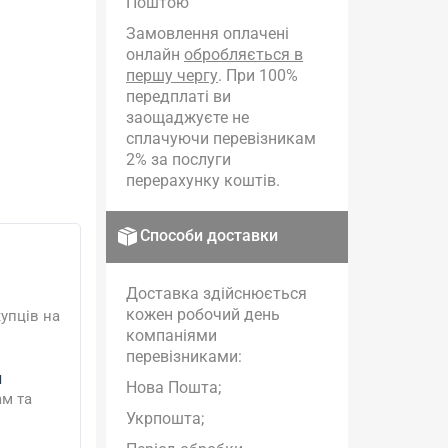
Поштою
Замовлення оплачені
онлайн
обробляється в
першу чергу
. При 100%
передплаті ви
заощаджуєте не
сплачуючи перевізникам
2% за послуги
перерахунку коштів.
Способи доставки
Доставка здійснюється
кожен робочий день
упців на
компаніями
перевізниками:
и
Нова Пошта;
ам та
Укрпошта;