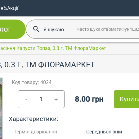
ня
%Акції
лог
Часто шукають:
Томати
Фунгіци
асіння Капусти Топаз, 0.3 г, ТМ ФлораМаркет
 0.3 Г, ТМ ФЛОРАМАРКЕТ
Код товару: 4024
8.00 грн
Купит
-
+
Характеристики:
Термін дозрівання
Середньопізній