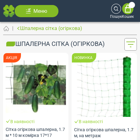
Меню
Пошук
Кошик
Шпалерна сітка (огіркова)
ШПАЛЕРНА СІТКА (ОГІРКОВА)
АКЦІЯ
НОВИНКА
В наявності
В наявності
Сітка огіркова шпалерна, 1.7
Сітка огіркова шпалерна, 1.7
м * 10 м комірка 17*17
м, на метраж