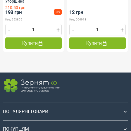
Угорщина
210.50 грн
193 грн
12 грн
-8%
Код: 953855
Код: 004918
-
+
-
+
Купити
Купити
ПОПУЛЯРНІ ТОВАРИ
ПОКУПЦЯМ