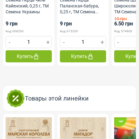
Семена Перца чили
Семена Перца
Семена Ща
Кайенский, 0,25 г, ТМ
Паланская бабура,
Широколистн
Семена Украины
0,25 г, ТМ Семена
ТМ Семена 
Украины
10 грн
9 грн
9 грн
6.50 грн
Код: 608200
Код: 615200
Код: 574900
-
+
-
+
-
Купить
Купить
Купи
Товары этой линейки