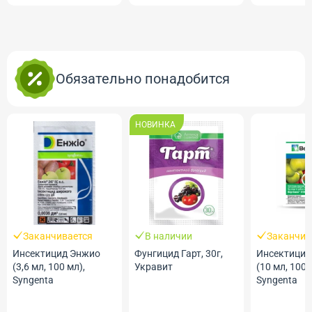
Обязательно понадобится
НОВИНКА
Заканчивается
В наличии
Заканчив
Инсектицид Энжио
Фунгицид Гарт, 30г,
Инсектицид
(3,6 мл, 100 мл),
Укравит
(10 мл, 100 
Syngenta
Syngenta