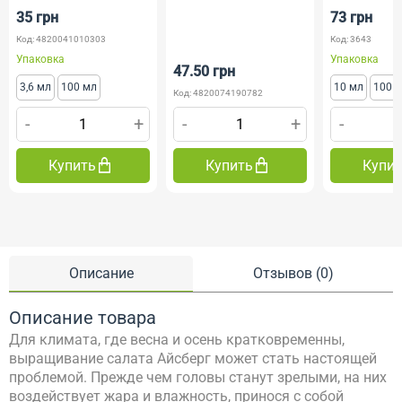
35 грн
73 грн
Код: 4820041010303
Код: 3643
Упаковка
Упаковка
47.50 грн
3,6 мл
100 мл
10 мл
100 
Код: 4820074190782
-
+
-
+
-
Купить
Купить
Купи
Описание
Отзывов (0)
Описание товара
Для климата, где весна и осень кратковременны,
выращивание салата Айсберг может стать настоящей
проблемой. Прежде чем головы станут зрелыми, на них
воздействует жара и влажность, принося с собой