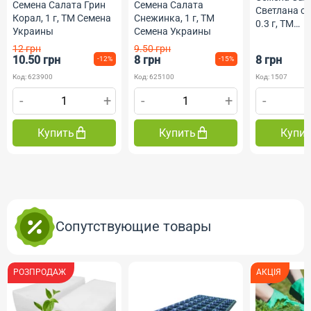
Семена Салата Грин
Семена Салата
Светлана с
Корал, 1 г, ТМ Семена
Снежинка, 1 г, ТМ
0.3 г, ТМ
Украины
Семена Украины
ФлораМарк
12 грн
9.50 грн
10.50 грн
8 грн
8 грн
-12%
-15%
Код: 623900
Код: 625100
Код: 1507
-
+
-
+
-
Купить
Купить
Купи
Сопутствующие товары
РОЗПРОДАЖ
АКЦІЯ