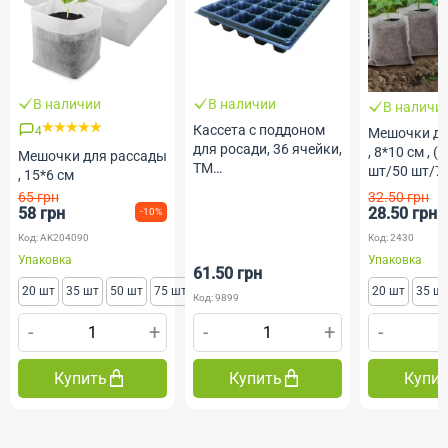
В наличии
В наличии
В наличи
Кассета с поддоном
4
Мешочки дл
для росади, 36 ячейки,
, 8*10 см , 
Мешочки для рассады
ТМ
шт/50 шт/7
, 15*6 см
Профессиональные
65 грн
32.50 грн
Семена
58 грн
28.50 грн
-10%
Код: AK204090
Код: 2430
Упаковка
Упаковка
61.50 грн
20 шт
35 шт
50 шт
75 шт
20 шт
35 ш
Код: 9899
-
+
-
+
-
Купить
Купить
Купи