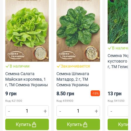
В наличи
Семена Укр
кустового 
В наличии
Заканчивается
г, ТМ Гелио
Семена Салата
Семена Шпината
Майская королева, 1
Матадор, 2 г, ТМ
г, ТМ Семена Украины
Семена Украины
9 грн
8.50 грн
13 грн
-13%
Код: 621500
Код: 659900
Код: 541050
-
+
-
+
-
Купить
Купить
Купи