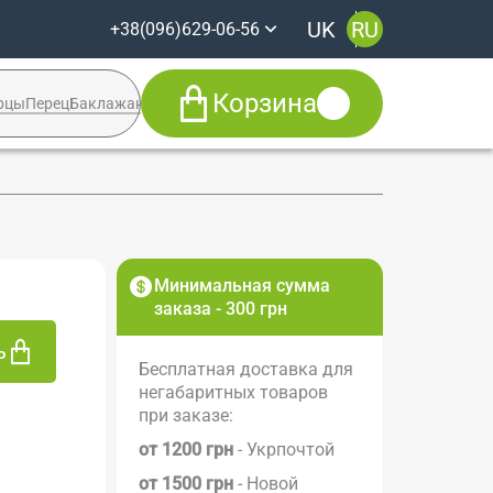
UK
RU
+38(096)629-06-56
Корзина
рцы
Перец
Баклажан
Кабачок
Syngenta
+38(096)629-06-56
Viber
Telegram
Facebook
Минимальная сумма
заказа - 300 грн
ь
Бесплатная доставка для
негабаритных товаров
при заказе:
от 1200 грн
- Укрпочтой
от 1500 грн
- Новой