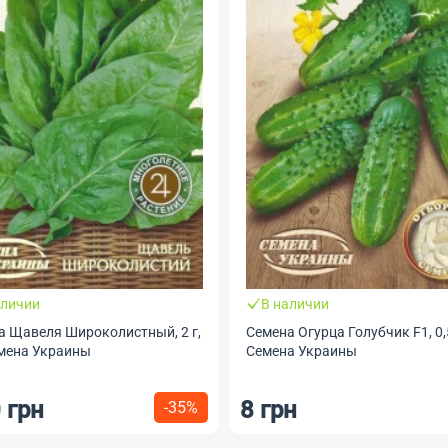
аличии
В наличии
а Щавеля Широколистный, 2 г,
Семена Огурца Голубчик F1, 0,5
мена Украины
Семена Украины
 грн
8 грн
-35%