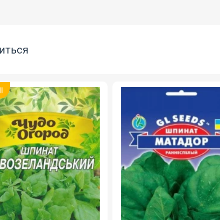
иться
I