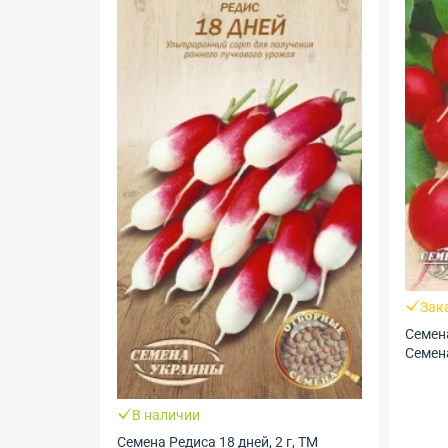
Заканчивается
Семена Редиса Жара, 20 г, ТМ
Семена Украины
В н
г, ТМ
Семен