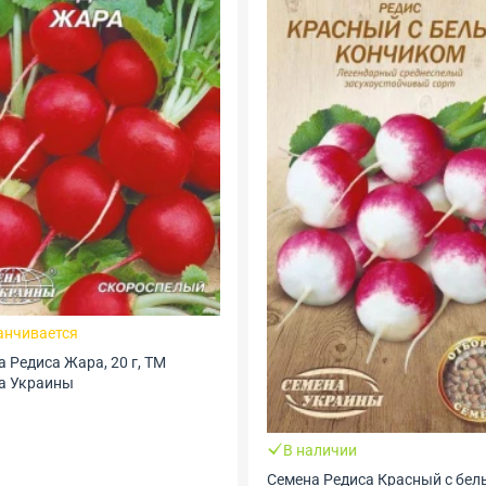
В наличии
Семена Редиса Супер-Универса
г, ТМ GL Seeds
аличии
а Редиса Красный с белым