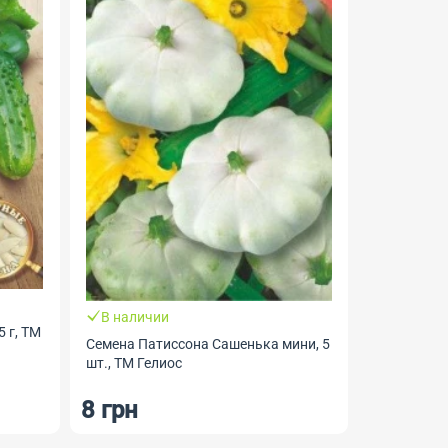
В налич
Семена Да
В наличии
Мисато, 1 
 г, ТМ
Семена Патиссона Сашенька мини, 5
шт., ТМ Гелиос
8 грн
9.50 г