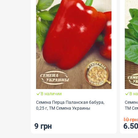
В наличии
В н
Семена Перца Паланская бабура,
Семен
0,25 г, ТМ Семена Украины
ТМ Се
10 грн
9 грн
6.50