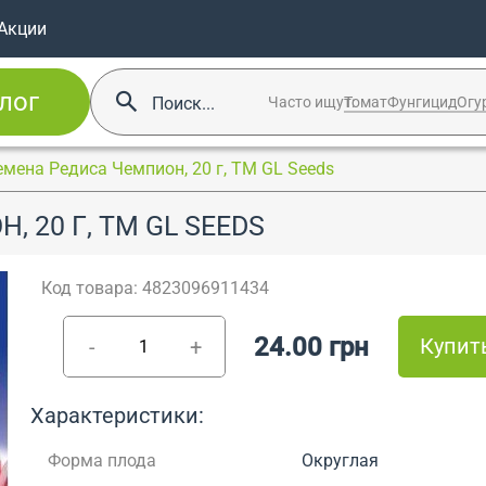
Акции
лог
Часто ищут:
Томат
Фунгицид
Огу
емена Редиса Чемпион, 20 г, ТМ GL Seeds
 20 Г, ТМ GL SEEDS
Код товара: 4823096911434
24.00 грн
Купит
-
+
Характеристики:
Форма плода
Округлая