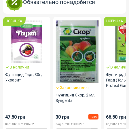
Обязательно понадобится
НОВИНКА
НОВИНКА
В наличии
В наличи
Фунгицид Гарт, 30г,
Фунгицид М
Укравит
Гард (Тельдо
Protect Gar
Заканчивается
Фунгицид Скор, 2 мл,
Syngenta
47.50 грн
30 грн
66.50 грн
--25%
Код: 4820074190782
Код: 4820041010235
Код: 366471500