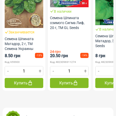
В наличии
Семена Шпината
озимого Сигма Лиф,
20 г, ТМ GL Seeds
В наличи
Заканчивается
Семена Шп
Семена Шпината
Матадор, 3 
Матадор, 2 г, ТМ
Seeds
Семена Украины
24 грн
8.50 грн
20.50 грн
8 грн
-13%
-14%
Код: 659900
Код: 4823096911274
Код: 482309690
-
+
-
+
-
Купить
Купить
Купи