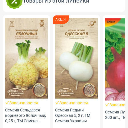
Товары из этой линейки
АКЦІЯ
Заканчивается
Заканчивается
Заканчив
Семена Сельдерея
Семена Редьки
Семена Лук
корневого Яблочный,
Одесская 5, 2 г, ТМ
200 шт., ТМ
0,25 г, ТМ Семена
Семена Украины
Украины