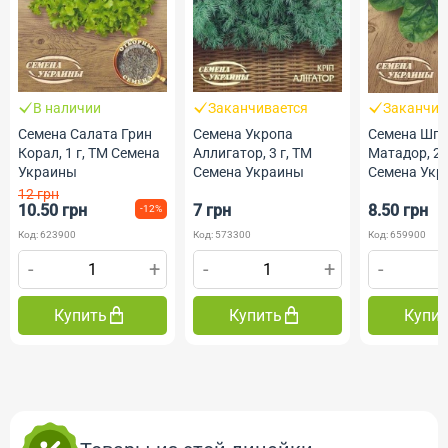
В наличии
Заканчивается
Заканчив
Семена Салата Грин
Семена Укропа
Семена Шп
Корал, 1 г, ТМ Семена
Аллигатор, 3 г, ТМ
Матадор, 2 
Украины
Семена Украины
Семена Укр
12 грн
10.50 грн
7 грн
8.50 грн
-12%
Код: 623900
Код: 573300
Код: 659900
-
+
-
+
-
Купить
Купить
Купи