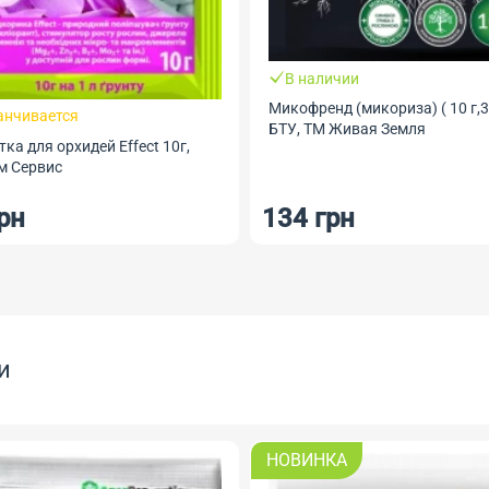
В наличии
Микофренд (микориза) ( 10 г,30
анчивается
БТУ, ТМ Живая Земля
ка для орхидей Effect 10г,
м Сервис
рн
134 грн
и
НОВИНКА