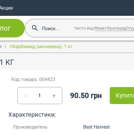
Акции
лог
Часто ищут:
Томат
Фунгицид
Огу
я
Карбамид (мочевина), 1 кг
1 КГ
Код товара: 004423
90.50 грн
Купит
-
+
Характеристики:
Производитель
Best Harvest