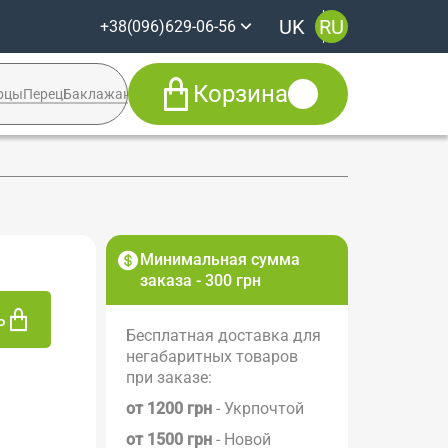
UK
RU
+38(096)629-06-56
Корзина
рцы
Перец
Баклажан
Кабачок
Syngenta
+38(096)629-06-56
Viber
Telegram
Facebook
Минимальная сумма
заказа - 300 грн
ь
Бесплатная доставка для
негабаритных товаров
при заказе:
от 1200 грн
- Укрпочтой
от 1500 грн
- Новой