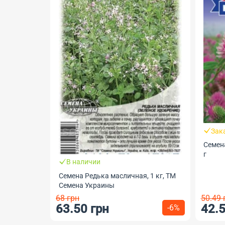
Зак
Семен
г
В наличии
Семена Редька масличная, 1 кг, ТМ
Семена Украины
68 грн
50.49 
63.50 грн
42.5
-6%