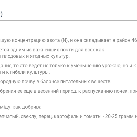
)
ую концентрацию азота (N), и она складывает в район 46
ется одним из важнейших почти для всех как
 плодовых и ягодных культур.
ание, то это ведет не только к уменьшению урожаю, но и к
и к гибели культуры.
ородную почву в балансе питательных веществ.
брения ее еще в весенний период, к распусканию почек, п
іду, как добрива
епчатый, свеклу, перец, картофель и томаты - 20-25 грамм н