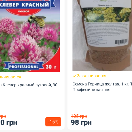
Заканчивается
анчивается
Семена Горчица желтая, 1 кг, 
а Клевер красный луговой, 30
Професійне насіння
грн
105 грн
0 грн
98 грн
-15%