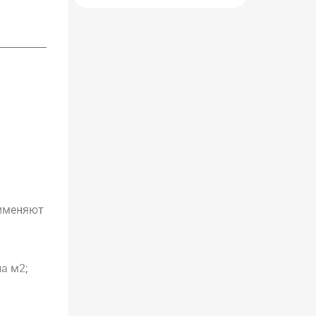
рименяют
а м2;