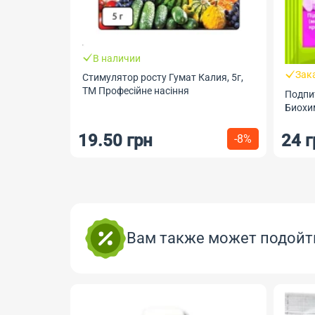
В наличии
Зак
Стимулятор росту Гумат Калия, 5г,
ТМ Професійне насіння
Подпит
Биохи
19.50 грн
24 г
-8%
Вам также может подойт