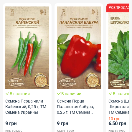
РОЗПРОДАЖ
В наличии
В наличии
В наличи
Семена Перца чили
Семена Перца
Семена Ща
Кайенский, 0,25 г, ТМ
Паланская бабура,
Широколистн
Семена Украины
0,25 г, ТМ Семена
ТМ Семена 
Украины
10 грн
9 грн
9 грн
6.50 грн
Код: 608200
Код: 615200
Код: 574900