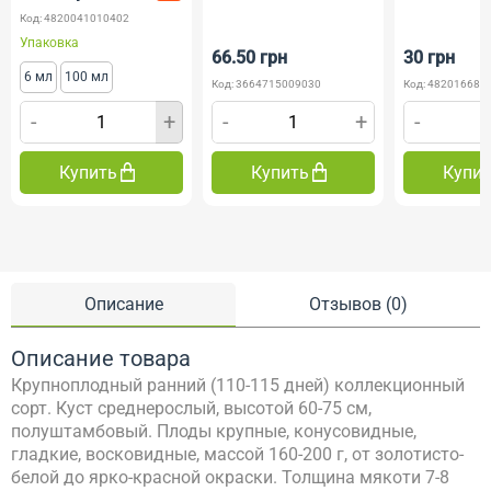
Код: 4820041010402
Упаковка
66.50 грн
30 грн
6 мл
100 мл
Код: 3664715009030
Код: 482016685
-
+
-
+
-
Купить
Купить
Купи
Описание
Отзывов (0)
Описание товара
Крупноплодный ранний (110-115 дней) коллекционный
сорт. Куст среднерослый, высотой 60-75 см,
полуштамбовый. Плоды крупные, конусовидные,
гладкие, восковидные, массой 160-200 г, от золотисто-
белой до ярко-красной окраски. Толщина мякоти 7-8