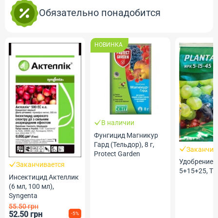
Обязательно понадобится
НОВИНКА
В наличии
Фунгицид Магникур
Гард (Тельдор), 8 г,
Заканчив
Protect Garden
Удобрение 
Заканчивается
5+15+25, ТМ
Инсектицид Актеллик
(6 мл, 100 мл),
Syngenta
55.50 грн
52.50 грн
-5%