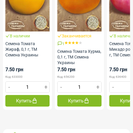
В наличии
Заканчивается
В наличи
Семена Томата
Семена Том
1
Жираф, 0,1 г, ТМ
Микадо роз
Семена Томата Хурма,
Семена Украины
г, ТМ Семе
0,1 г, ТМ Семена
Украины
7.50 грн
7.50 грн
7.50 грн
Код: 633000
Код: 656200
Код: 636400
-
+
-
+
-
Купить
Купить
Купи