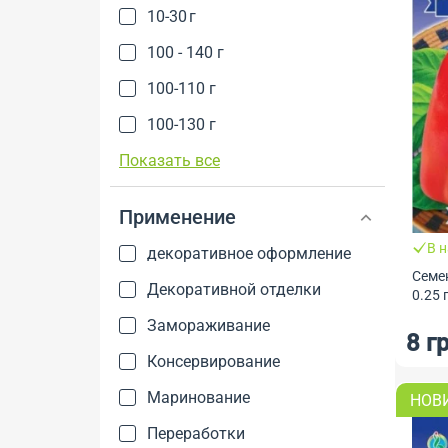
10-30 г
100 - 140 г
100-110 г
100-130 г
Показать все
Применение
В 
декоративное оформление
Семе
Декоративной отделки
0.25 
Замораживание
8 г
Консервирование
Маринование
НОВ
Переработки