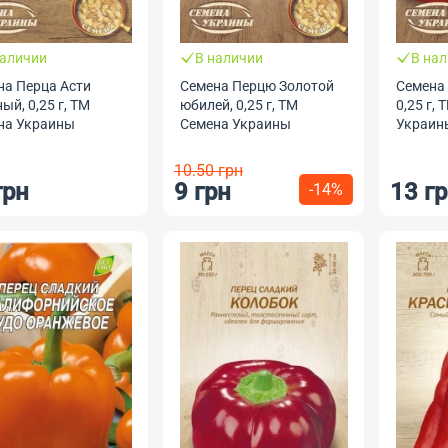
наличии
В наличии
В на
на Перца Асти
Семена Перцю Золотой
Семена 
ый, 0,25 г, ТМ
юбилей, 0,25 г, ТМ
0,25 г,
на Украины
Семена Украины
Украин
10.50 грн
грн
9 грн
13 г
-14%