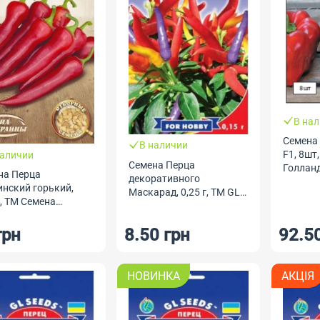
В на
Семена
В наличии
F1, 8шт
наличии
Семена Перца
Голланд
на Перца
декоративного
Профес
инский горький,
Маскарад, 0,25 г, ТМ GL
Семена
г, ТМ Семена
Seeds
ины
грн
8.50 грн
92.5
НОВИНКА
АКЦІЯ