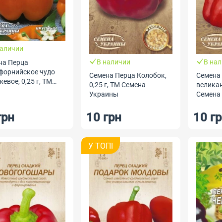
наличии
В наличии
В на
на Перца
форнийское чудо
Семена Перца Колобок,
Семена
евое, 0,25 г, ТМ
0,25 г, ТМ Семена
великан,
на Украины
Украины
Семена
грн
10 грн
10 г
У ТОПI