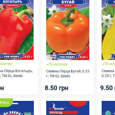
наличии
В на
В наличии
на Перца Богатырь,
Семена 
Семена Перца Бугай, 0.25
г, ТМ GL Seeds
0.25 г, 
г, ТМ GL Seeds
рн
8.50 грн
9.50 
ИНКА