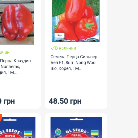
В наличии
личии
Семена Перца Сильвер
 Перца Клаудио
Бел F1, 8шт, Nong Woo
, Nunhems,
Bio, Корея, ТМ
ия, ТМ
Професійне насіння
иональные
0 грн
48.50 грн