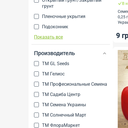
Открытый грунт/Закрытый
В 
грунт
Семе
Пленочные укрытия
0,25 
Укра
Подоконник
9 г
Показать все
Производитель
TM GL Seeds
ТМ Гелиос
ТМ Професиональные Семена
ТМ Садиба Центр
ТМ Семена Украины
ТМ Солнечный Март
ТМ ФлораМаркет