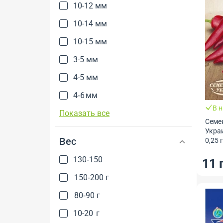
10-12 мм
10-14 мм
10-15 мм
3-5 мм
4-5 мм
4‑6 мм
В 
Показать все
Семе
Укра
Вес
0,25 
Укра
130‑150
11 
150‑200 г
80‑90 г
10-20 г