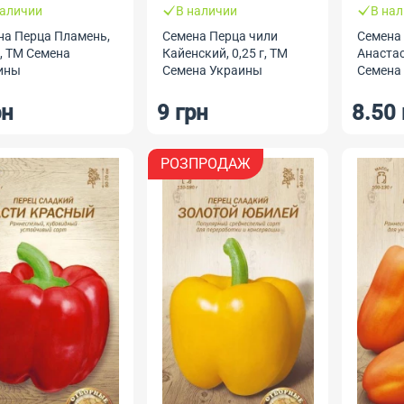
наличии
В наличии
В на
на Перца Пламень,
Семена Перца чили
Семена
г, ТМ Семена
Кайенский, 0,25 г, ТМ
Анастас
ины
Семена Украины
Семена
рн
9 грн
8.50 
РОЗПРОДАЖ