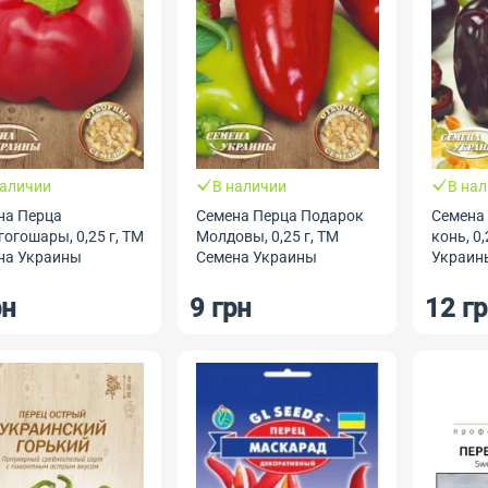
наличии
В наличии
В на
на Перца
Семена Перца Подарок
Семена
огошары, 0,25 г, ТМ
Молдовы, 0,25 г, ТМ
конь, 0
на Украины
Семена Украины
Украин
рн
9 грн
12 г