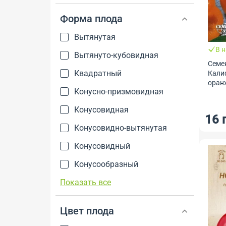
Форма плода
Вытянутая
В 
Вытянуто-кубовидная
Семе
Квадратный
Кали
оранж
Конусно-призмовидная
Семе
Конусовидная
16 
Конусовидно-вытянутая
Конусовидный
Конусообразный
Показать все
Цвет плода