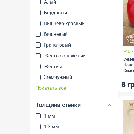
Алый
Бордовый
Вишнёво-красный
Вишнёвый
Гранатовый
В 
Жёлто-оранжевый
Семе
Новог
Жёлтый
Семе
Жемчужный
8 г
Показать все
Толщина стенки
1 мм
1-3 мм