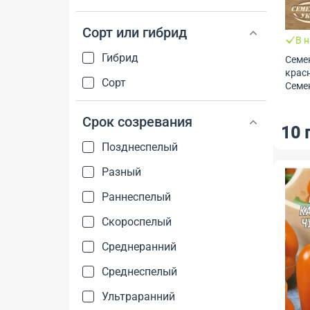
Сорт или гибрид
В 
Гибрид
Семе
красн
Сорт
Семе
Срок созревания
10 
Позднеспелый
Разный
Раннеспелый
Скороспелый
Среднеранний
Среднеспелый
Ультраранний