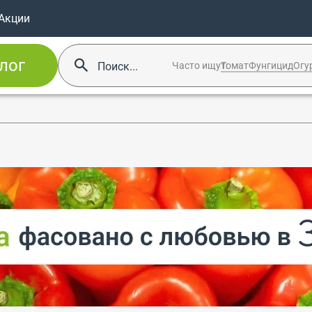
Акции
лог
Часто ищут:
Томат
Фунгицид
Огу