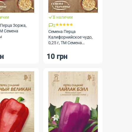
личии
В наличии
Перца Зоржа,
2
 ТМ Семена
Семена Перца
ы
Калифорнийское чудо,
0,25 г, ТМ Семена
Украины
рн
10 грн