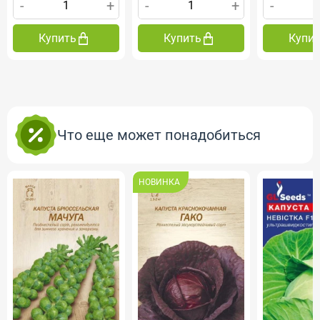
-
+
-
+
-
Купить
Купить
Купи
Что еще может понадобиться
НОВИНКА