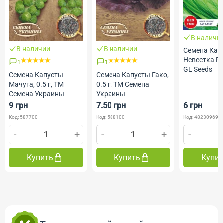
В наличи
В наличии
В наличии
Семена Кап
Невестка F1,
1
1
GL Seeds
Семена Капусты
Семена Капусты Гако,
Мачуга, 0.5 г, ТМ
0.5 г, ТМ Семена
Семена Украины
Украины
9 грн
7.50 грн
6 грн
Код: 587700
Код: 588100
Код: 482309690
-
+
-
+
-
Купить
Купить
Купи