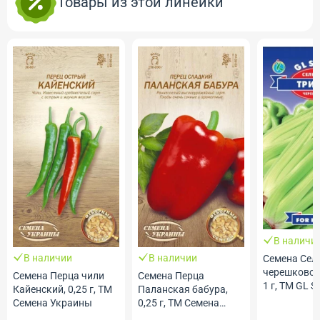
Товары из этой линейки
В наличи
В наличии
В наличии
Семена Сел
черешковог
Семена Перца чили
Семена Перца
1 г, ТМ GL S
Кайенский, 0,25 г, ТМ
Паланская бабура,
Семена Украины
0,25 г, ТМ Семена
Украины