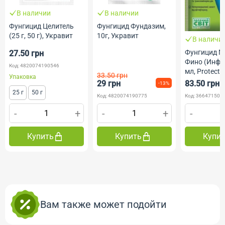
В наличии
В наличии
Фунгицид Целитель
Фунгицид Фундазим,
(25 г, 50 г), Укравит
10г, Укравит
В наличи
Фунгицид М
27.50 грн
Фино (Инфин
Код: 4820074190546
мл, Protect 
33.50 грн
Упаковка
29 грн
83.50 грн
-13%
25 г
50 г
Код: 4820074190775
Код: 366471502
-
+
-
+
-
Купить
Купить
Купи
Вам также может подойти