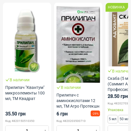
НОВИНКА
В наличи
Скаба (5 мл,
В наличии
(Саммит Агр
Прилипач "Квантум"
В наличии
Профессио
микроэлементы 100
Прилипач с
Семена
28.50 грн
мл, ТМ Квадрат
аминокислотами 12
Код: 482027030
мл, ТМ Агро Протекшн
Упаковка
35.50 грн
6 грн
-29%
5 мл
50 мл
Код: 4820150510350
Код: 4820203500710