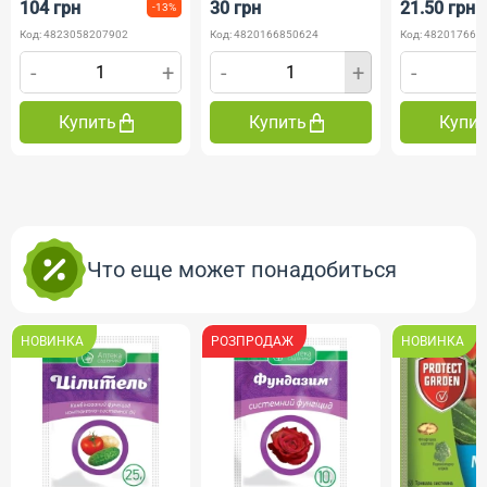
104 грн
30 грн
21.50 грн
-13%
Код: 4823058207902
Код: 4820166850624
Код: 482017669
-
+
-
+
-
Купить
Купить
Купи
Что еще может понадобиться
НОВИНКА
РОЗПРОДАЖ
НОВИНКА