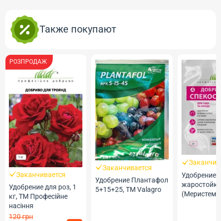
Также покупают
РОЗПРОДАЖ
Заканчив
Заканчивается
Заканчивается
Удобрение 
Удобрение Плантафол
жаростойко
Удобрение для роз, 1
5+15+25, ТМ Valagro
(Меристем) 
кг, ТМ Професійне
Профессио
насіння
Семена
120 грн