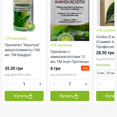
В наличи
Скаба (5 мл,
В наличии
(Саммит Агр
Прилипач "Квантум"
В наличии
Профессио
микроэлементы 100
Прилипач с
Семена
28.50 грн
мл, ТМ Квадрат
аминокислотами 12
Код: 482027030
мл, ТМ Агро Протекшн
Упаковка
35.50 грн
6 грн
-29%
5 мл
50 мл
Код: 4820150510350
Код: 4820203500710
-
+
-
+
-
Купить
Купить
Купи