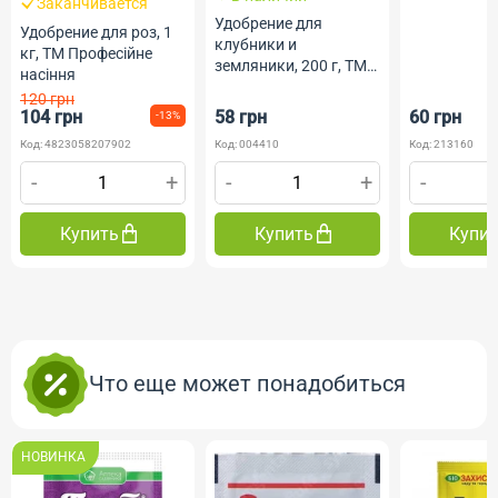
Заканчивается
Удобрение для
Удобрение для роз, 1
клубники и
кг, ТМ Професійне
земляники, 200 г, ТМ
насіння
Стимул
120 грн
104 грн
58 грн
60 грн
-13%
Код: 4823058207902
Код: 004410
Код: 213160
-
+
-
+
-
Купить
Купить
Купи
Что еще может понадобиться
НОВИНКА