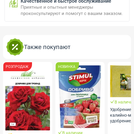
Качественное и быстрое обслуживание
Приятные и опытные менеджеры
проконсультируют и помогут с вашим заказом.
Также покупают
РОЗПРОДАЖ
НОВИНКА
В наличи
Удобрение 
калийно-ма
удобрение, 1 к
Agroresurs
В наличии