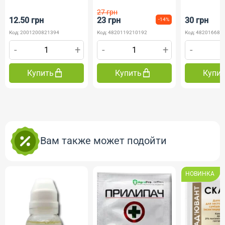
27 грн
12.50 грн
23 грн
30 грн
-14%
Код: 2001200821394
Код: 4820119210192
Код: 482016685
-
+
-
+
-
Купить
Купить
Купи
Вам также может подойти
НОВИНКА