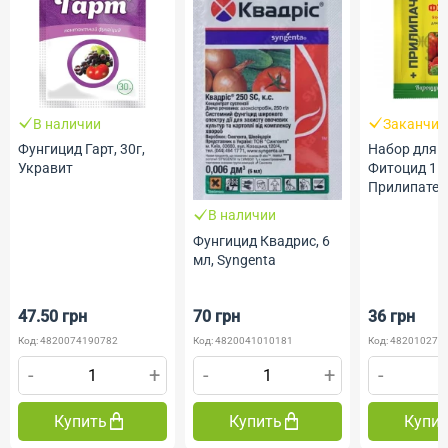
В наличии
Заканчив
Фунгицид Гарт, 30г,
Набор для 
Укравит
Фитоцид 15
Прилипател
Жива Земл
В наличии
Фунгицид Квадрис, 6
мл, Syngenta
47.50 грн
70 грн
36 грн
Код: 4820074190782
Код: 4820041010181
Код: 482010275
-
+
-
+
-
Купить
Купить
Купи