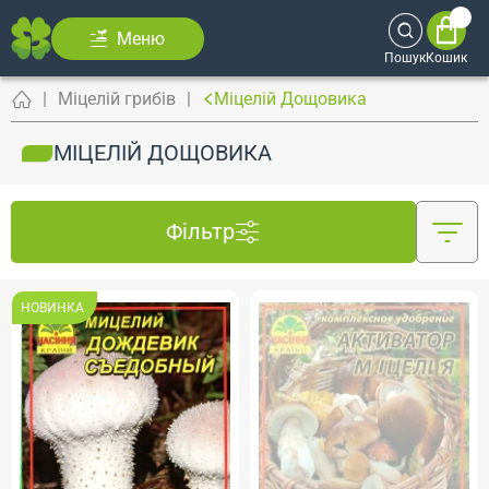
Меню
Пошук
Кошик
Міцелій грибів
Міцелій Дощовика
МІЦЕЛІЙ ДОЩОВИКА
Фільтр
НОВИНКА