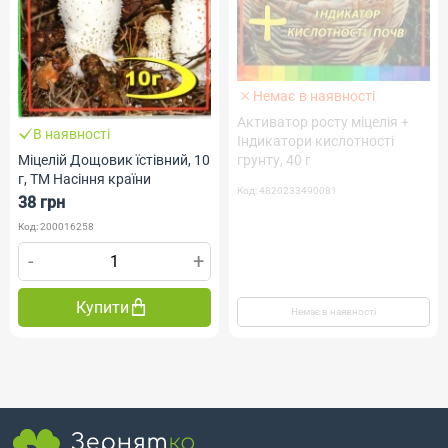
Немає в наявності
Активатор росту міцелія +
В наявності
Індикатори кислотності
Міцелій Дощовик їстівний, 10
грунту, 40 г
г, ТМ Насіння країни
Код: 4820233490081
38 грн
Код: 200016258
-
+
Купити
Немає в наявності