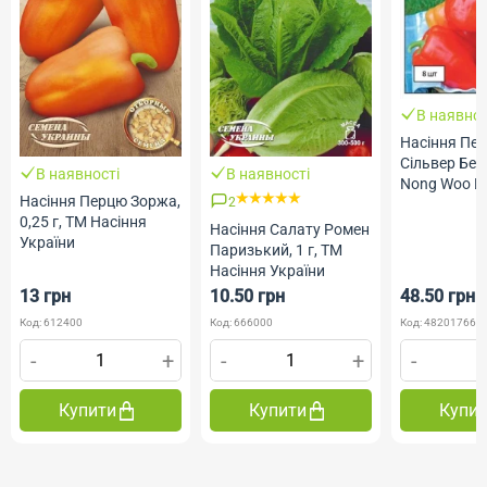
В наявнос
Насіння Пе
Сільвер Бел 
В наявності
В наявності
Nong Woo Bi
Насіння Перцю Зоржа,
2
ТМ Професі
0,25 г, ТМ Насіння
насіння
Насіння Салату Ромен
України
Паризький, 1 г, ТМ
Насіння України
13 грн
10.50 грн
48.50 грн
Код: 612400
Код: 666000
Код: 482017669
-
+
-
+
-
Купити
Купити
Купи