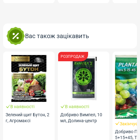
Вас також зацікавить
РОЗПРОДАЖ
В наявності
тон, 2
Добриво Вимпел, 10
мл, Долина-центр
Закінчується
Добриво Плантафол
ДО
5+15+45, ТМ Valagro
PL