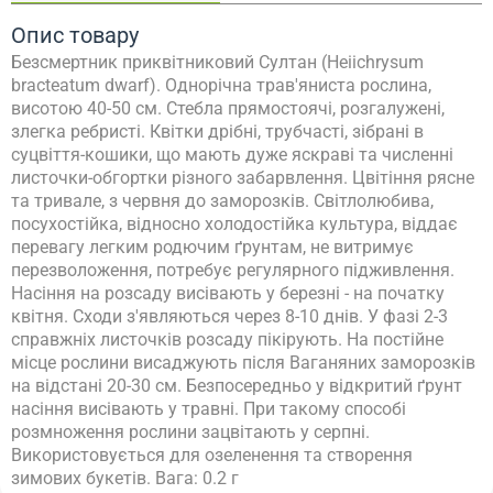
Опис товару
Безсмертник приквітниковий Султан (Heiichrysum
bracteatum dwarf). Однорічна трав'яниста рослина,
висотою 40-50 см. Стебла прямостоячі, розгалужені,
злегка ребристі. Квітки дрібні, трубчасті, зібрані в
суцвіття-кошики, що мають дуже яскраві та численні
листочки-обгортки різного забарвлення. Цвітіння рясне
та тривале, з червня до заморозків. Світлолюбива,
посухостійка, відносно холодостійка культура, віддає
перевагу легким родючим ґрунтам, не витримує
перезволоження, потребує регулярного підживлення.
Насіння на розсаду висівають у березні - на початку
квітня. Сходи з'являються через 8-10 днів. У фазі 2-3
справжніх листочків розсаду пікірують. На постійне
місце рослини висаджують після Ваганяних заморозків
на відстані 20-30 см. Безпосередньо у відкритий ґрунт
насіння висівають у травні. При такому способі
розмноження рослини зацвітають у серпні.
Використовується для озеленення та створення
зимових букетів. Вага: 0.2 г