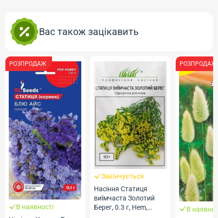
Вас також зацікавить
РОЗПРОДАЖ
РОЗПР
Закінчується
Насіння Статиця
В ная
виїмчаста Золотий
Квітков
Берег, 0.3 г, Hem,
В наявності
Ікебана
Голландія, ТМ