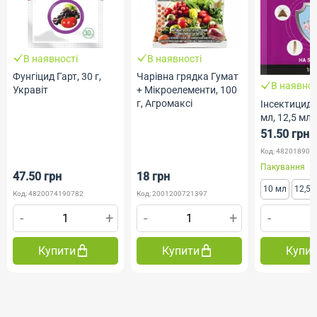
В наявності
В наявності
Фунгіцид Гарт, 30 г,
Чарівна грядка Гумат
В наявнос
Укравіт
+ Мікроелементи, 100
г, Агромаксі
Інсектицид 
мл, 12,5 мл)
51.50 грн
Код: 482018902
Пакування
47.50 грн
18 грн
10 мл
12,5 
Код: 4820074190782
Код: 2001200721397
-
+
-
+
-
Купити
Купити
Купи