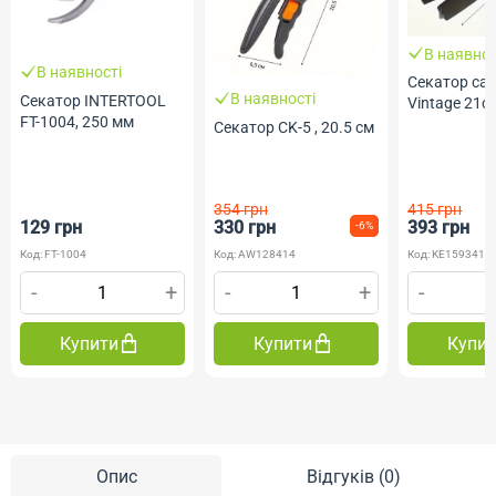
В наявнос
В наявності
Секатор са
В наявності
Секатор INTERTOOL
Vintage 21с
FT-1004, 250 мм
Сeкатор CK-5 , 20.5 см
354 грн
415 грн
129 грн
330 грн
393 грн
-6%
Код: FT-1004
Код: AW128414
Код: KE159341
-
+
-
+
-
Купити
Купити
Купи
Опис
Відгуків (0)