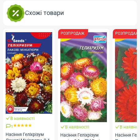
Схожі товари
РОЗПРОДАЖ
РОЗПРОДАЖ
В наявності
1
В наявності
В наявнос
Насіння Геліхрізум
Насіння Геліхрізум
Насіння Гел