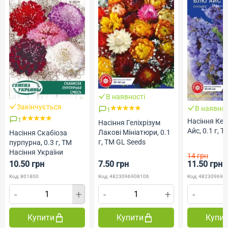
За
Насі
В наявності
виїм
В наявності
Берег
1
Голл
Насіння Кермек Блю
Насіння Геліхрізум
Проф
Айс, 0.1 г, ТМ GL Seeds
Лакові Мініатюри, 0.1
а
г, ТМ GL Seeds
 ТМ
14 грн
7.50 грн
11.50 грн
19 
-17%
Код: 4823096908106
Код: 4823096909493
Код: 
+
-
+
-
+
-
Купити
Купити