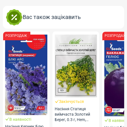
Вас також зацікавить
РОЗПРОДАЖ
РОЗПРОДАЖ
Закінчується
Насіння Статиця
виїмчаста Золотий
В наявності
Берег, 0.3 г, Hem,
В наявнос
Голландія, ТМ
Насіння Кермек Блю