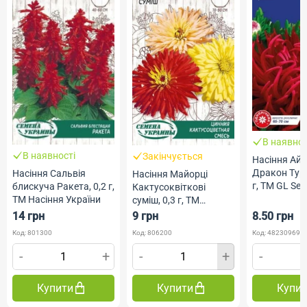
В наявнос
В наявності
Закінчується
Насіння Ай
Дракон Тур
Насіння Сальвія
Насіння Майорці
г, ТМ GL Se
блискуча Ракета, 0,2 г,
Кактусоквіткові
ТМ Насіння України
суміш, 0,3 г, ТМ
Насіння України
14 грн
9 грн
8.50 грн
Код: 801300
Код: 806200
Код: 482309690
-
+
-
+
-
Купити
Купити
Купи