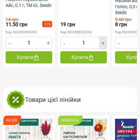
Насіння Ба
Професійне насіння
Айс, 0.1 г, ТМ GL Seeds
Геліос, 0,3 г
Seeds
14 грн
9.50 грн
11.50 грн
19 грн
8 грн
-17%
Код: 4823096909493
Код: 4823058200590
Код: 482309690
-
+
-
+
-
Купити
Купити
Купи
Товари цієї лінійки
АКЦІЯ
НОВИНКА