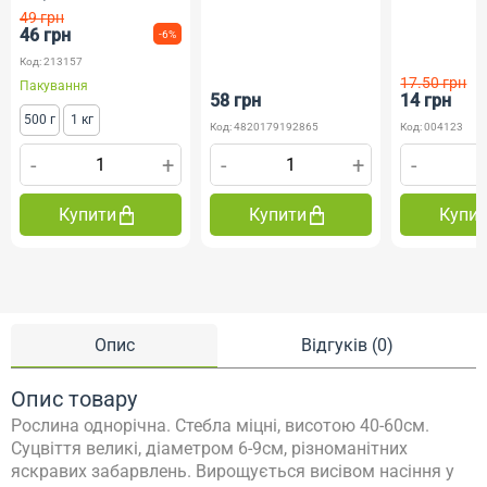
49 грн
46 грн
-6%
Код: 213157
17.50 грн
Пакування
58 грн
14 грн
500 г
1 кг
Код: 4820179192865
Код: 004123
-
+
-
+
-
Купити
Купити
Купи
Опис
Відгуків (0)
Опис товару
Рослина однорічна. Стебла міцні, висотою 40-60см.
Суцвіття великі, діаметром 6-9см, різноманітних
яскравих забарвлень. Вирощується висівом насіння у