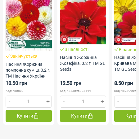
В наявності
В наявнос
Закінчується
Насіння Жоржина
Насіння Жо
Жозефіна, 0.2 г, ТМ GL
Кривава Мері
Насіння Жоржина
Seeds
ТМ GL Seed
помпонна суміш, 0,2 г,
ТМ Насіння України
10.50 грн
12.50 грн
8.50 грн
Код: 780800
Код: 4823096908144
Код: 482309690
-
+
-
+
-
Купити
Купити
Купи