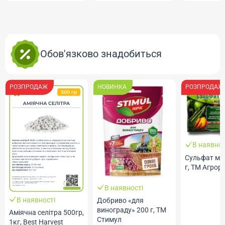
Обов'язково знадобиться
РОЗПРОДАЖ
НОВИНКА
РОЗПРОДАЖ
В наявнос
Сульфат ма
г, ТМ Агрор
В наявності
В наявності
Добриво «для
винограду» 200 г, ТМ
Аміячна селітра 500гр,
Стимул
1кг, Best Harvest