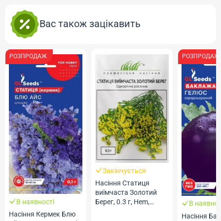
Вас також зацікавить
РОЗПРОДАЖ
РОЗПРОДАЖ
Закінчується
Насіння Статиця
виїмчаста Золотий
В наявності
Берег, 0.3 г, Hem,
В наявнос
Голландія, ТМ
Насіння Кермек Блю
Насіння Ба
Професійне насіння