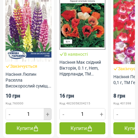
В наявності
Насіння Мак східний
Закінчується
Вікторія, 0.1 г, Hem,
Закінчує
Нідерланди, ТМ
Насіння Люпин
Насіння Пен
Професійне насіння
Раселла
0,1 г, ТМ Гел
Високорослий суміш,
0,5 г, ТМ Насіння
10 грн
16 грн
8 грн
України
Код: 760000
Код: 4823058204215
Код: 401398
-
+
-
+
-
Купити
Купити
Купи