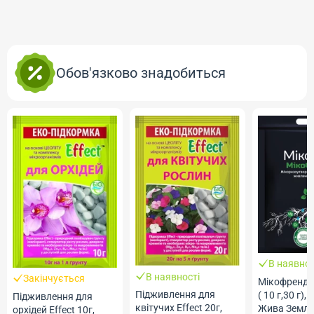
Обов'язково знадобиться
В наявнос
В наявності
Закінчується
Мікофренд 
Підживлення для
( 10 г,30 г),
Підживлення для
квітучих Effect 20г,
Жива Земл
орхідей Effect 10г,