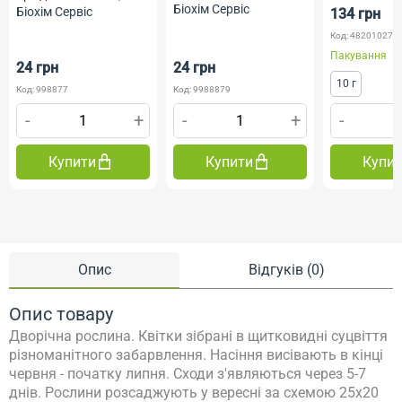
Біохім Сервіс
Біохім Сервіс
134 грн
Код: 482010275
Пакування
24 грн
24 грн
10 г
Код: 998877
Код: 9988879
-
+
-
+
-
Купити
Купити
Купи
Опис
Відгуків (0)
Опис товару
Дворічна рослина. Квітки зібрані в щитковидні суцвіття
різноманітного забарвлення. Насіння висівають в кінці
червня - початку липня. Сходи з'являються через 5-7
днів. Рослини розсаджують у вересні за схемою 25х20