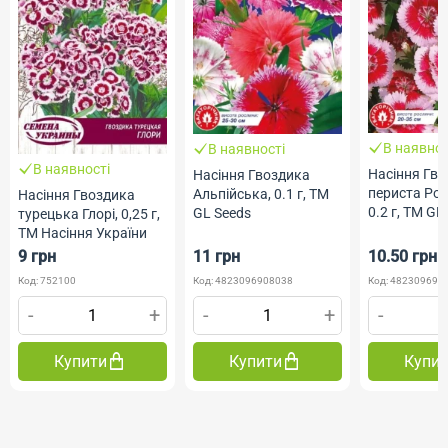
В наявнос
В наявності
В наявності
Насіння Гв
Насіння Гвоздика
периста Рож
Альпійська, 0.1 г, ТМ
Насіння Гвоздика
0.2 г, ТМ GL
GL Seeds
турецька Глорі, 0,25 г,
ТМ Насіння України
9 грн
11 грн
10.50 грн
Код: 752100
Код: 4823096908038
Код: 482309690
-
+
-
+
-
Купити
Купити
Купи