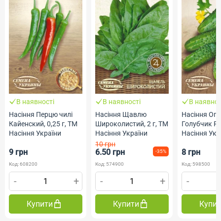
В наявності
В наявності
В наявнос
Насіння Перцю чилі
Насіння Щавлю
Насіння Огі
Кайенский, 0,25 г, ТМ
Широколистий, 2 г, ТМ
Голубчик F1,
Насіння України
Насіння України
Насіння Укр
10 грн
9 грн
6.50 грн
8 грн
-35%
Код: 608200
Код: 574900
Код: 598500
-
+
-
+
-
Купити
Купити
Купи