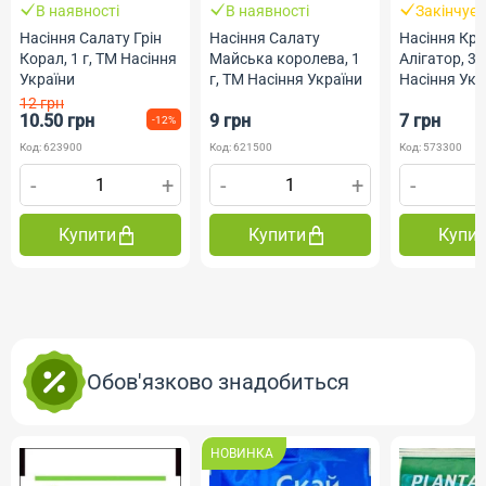
В наявності
В наявності
Закінчує
Насіння Салату Грін
Насіння Салату
Насіння Кр
Корал, 1 г, ТМ Насіння
Майська королева, 1
Алігатор, 3 
України
г, ТМ Насіння України
Насіння Укр
12 грн
10.50 грн
9 грн
7 грн
-12%
Код: 623900
Код: 621500
Код: 573300
-
+
-
+
-
Купити
Купити
Купи
Обов'язково знадобиться
НОВИНКА