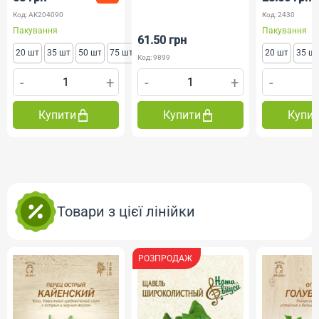
Код: AK204090
Код: 2430
Пакування
Пакування
61.50 грн
20 шт
35 шт
50 шт
75 шт
20 шт
35 ш
Код: 9899
-
+
-
+
-
Купити
Купити
Купи
Товари з цієї лінійки
РОЗПРОДАЖ