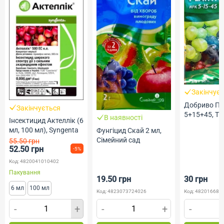
Закінчує
Добриво П
Закінчується
5+15+45, ТМ
В наявності
Інсектицид Актеллік (6
мл, 100 мл), Syngenta
Фунгіцид Скай 2 мл,
Сімейний сад
55.50 грн
52.50 грн
-5%
Код: 4820041010402
Пакування
19.50 грн
30 грн
6 мл
100 мл
Код: 4823073724026
Код: 482016685
-
+
-
+
-