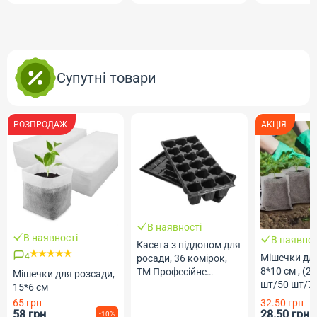
Супутні товари
РОЗПРОДАЖ
АКЦІЯ
В наявності
В наявності
В наявнос
Касета з піддоном для
4
Мішечки для
росади, 36 комірок,
8*10 см , (2
ТМ Професійне
Мішечки для розсади,
шт/50 шт/7
Насіння
15*6 см
65 грн
32.50 грн
58 грн
28.50 грн
-10%