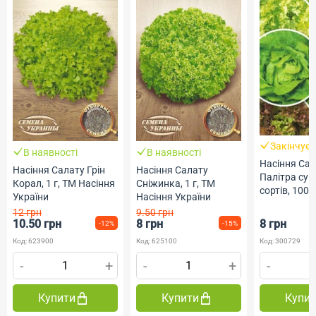
Закінчує
В наявності
В наявності
Насіння Са
Насіння Салату Грін
Насіння Салату
Палітра сум
Корал, 1 г, ТМ Насіння
Сніжинка, 1 г, ТМ
сортів, 1000
України
Насіння України
Геліос
12 грн
9.50 грн
10.50 грн
8 грн
8 грн
-12%
-15%
Код: 623900
Код: 625100
Код: 300729
-
+
-
+
-
Купити
Купити
Купи