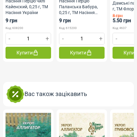
Насіння Перцю чилі
Насіння Перцю
Дамські пал
Кайенский, 0,25 г, ТМ
Паланська Бабура,
г, ТМ Флор
Насіння України
0,25 г, ТМ Насіння
8 грн
України
9 грн
9 грн
5.50 грн
Код: 608200
Код: 615200
Код: 4637
-
+
-
+
-
Купити
Купити
Купи
Вас також зацікавить