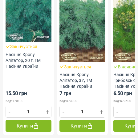
Закінчується
Насіння Кропу
Алігатор, 20 г, ТМ
Насіння України
Закінчується
В наявнос
Насіння Кропу
Насіння Кр
Алігатор, 3 г, ТМ
Грибовський
Насіння України
Насіння Укр
15.50 грн
7 грн
6.50 грн
Код: 170100
Код: 573300
Код: 573600
-
+
-
+
-
Купити
Купити
Купи