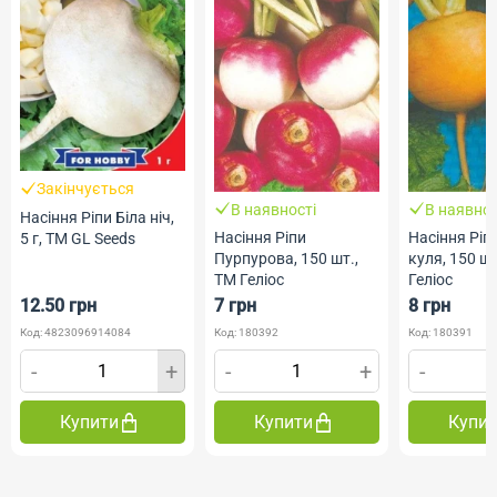
Закінчується
В наявності
В наявнос
Насіння Ріпи Біла ніч,
Насіння Ріпи
Насіння Ріп
5 г, ТМ GL Seeds
Пурпурова, 150 шт.,
куля, 150 шт
ТМ Геліос
Геліос
12.50 грн
7 грн
8 грн
Код: 4823096914084
Код: 180392
Код: 180391
-
+
-
+
-
Купити
Купити
Купи