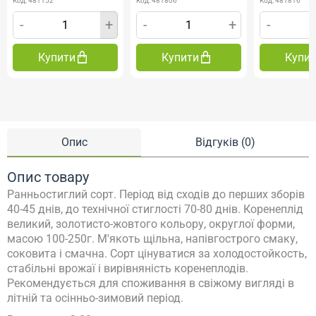
Код: 481152
Код: 481806
Код: 481816
-
+
-
+
-
Купити
Купити
Купи
Опис
Відгуків (0)
Опис товару
Ранньостиглий сорт. Період від сходів до перших зборів
40-45 днів, до технічної стиглості 70-80 днів. Коренеплід
великий, золотисто-жовтого кольору, округлої форми,
масою 100-250г. М'якоть щільна, напівгострого смаку,
соковита і смачна. Сорт цінуватися за холодостойкость,
стабільні врожаї і вирівняність коренеплодів.
Рекомендується для споживання в свіжому вигляді в
літній та осінньо-зимовий період.