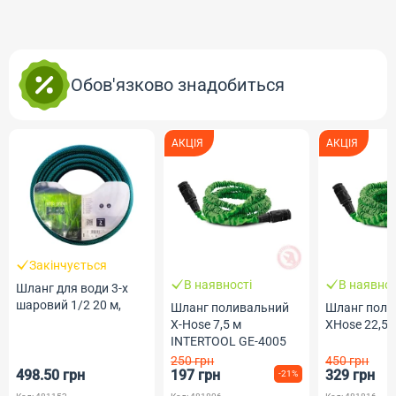
Обов'язково знадобиться
АКЦІЯ
АКЦІЯ
Закінчується
В наявності
В наявнос
Шланг для води 3-х
шаровий 1/2 20 м,
Шланг поливальний
Шланг поли
X-Hose 7,5 м
XHose 22,5 
INTERTOOL GE-4005
250 грн
450 грн
498.50 грн
197 грн
329 грн
-21%