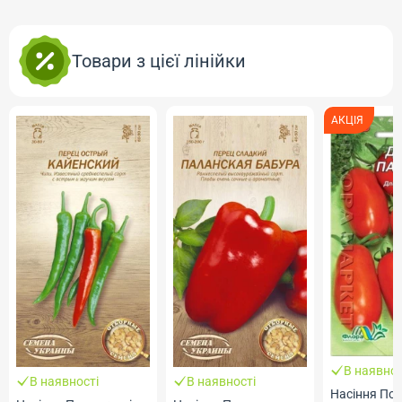
Товари з цієї лінійки
АКЦІЯ
В наявнос
В наявності
В наявності
Насіння Пом