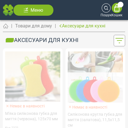
Меню
Пошук
Кошик
Товари для дому
Аксесуари для кухні
АКСЕСУАРИ ДЛЯ КУХНІ
Немає в наявності
Немає в наявності
М'яка силіконова губка для
Силіконова кругла губка для
миття (червона), 125х70 мм
миття (салатова), 11,5х11,5
см
Код: 2370