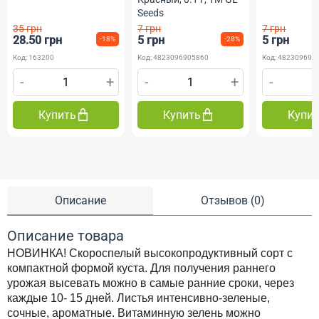
Seeds
35 грн
7 грн
7 грн
28.50 грн
5 грн
5 грн
-18%
-28%
Код: 163200
Код: 4823096905860
Код: 482309690
-
+
-
+
-
Купить
Купить
Купи
Описание
Отзывов (0)
Описание товара
НОВИНКА! Скороспелый высокопродуктивный сорт с
компактной формой куста. Для получения раннего
урожая высевать можно в самые ранние сроки, через
каждые 10- 15 дней. Листья интенсивно-зеленые,
сочные, ароматные. Витаминную зелень можно