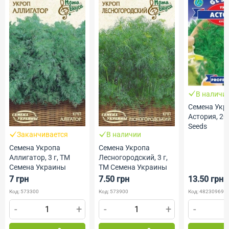
В наличи
Семена Укр
Астория, 20
Seeds
Заканчивается
В наличии
Семена Укропа
Семена Укропа
Аллигатор, 3 г, ТМ
Лесногородский, 3 г,
Семена Украины
ТМ Семена Украины
7 грн
7.50 грн
13.50 грн
Код: 573300
Код: 573900
Код: 482309691
-
+
-
+
-