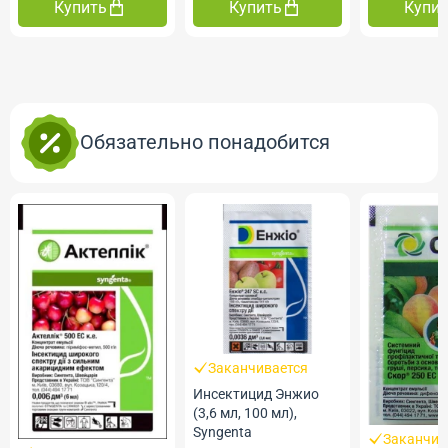
Купить
Купить
Купи
Обязательно понадобится
Заканчивается
Инсектицид Энжио
(3,6 мл, 100 мл),
Syngenta
Заканчив