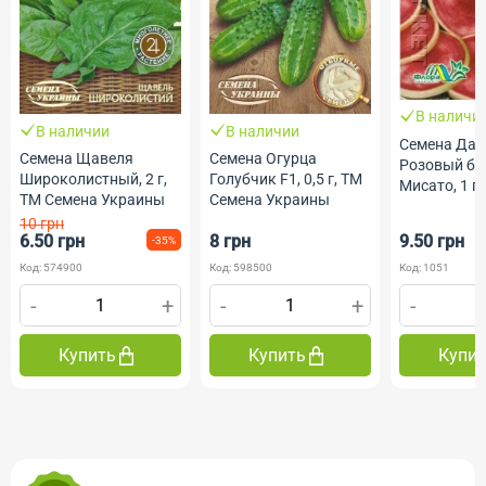
В наличи
В наличии
В наличии
Семена Дай
Семена Щавеля
Семена Огурца
Розовый бл
Широколистный, 2 г,
Голубчик F1, 0,5 г, ТМ
Мисато, 1 г,
ТМ Семена Украины
Семена Украины
ФлораМарк
10 грн
6.50 грн
8 грн
9.50 грн
-35%
Код: 574900
Код: 598500
Код: 1051
-
+
-
+
-
Купить
Купить
Купи