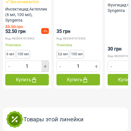
Заканчивается
Фунгицид Ск
Инсектицид Актеллик
Syngenta
(6 мл, 100 мл),
Syngenta
55.50 грн
52.50 грн
35 грн
-5%
Код: 4820041010402
Код: 4820041010303
Упаковка
Упаковка
30 грн
6 мл
100 мл
3,6 мл
100 мл
Код: 482004101
-
+
-
+
-
Купить
Купить
Купи
Товары этой линейки