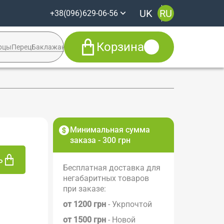
UK
RU
+38(096)629-06-56
Корзина
рцы
Перец
Баклажан
Кабачок
Syngenta
+38(096)629-06-56
Viber
Telegram
Facebook
Минимальная сумма
заказа - 300 грн
ь
Бесплатная доставка для
негабаритных товаров
при заказе:
от 1200 грн
- Укрпочтой
от 1500 грн
- Новой