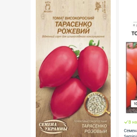
В наличии
Семена Томата Флорида Ф1, 10 шт,
Зак
Seminis, Голландия, ТМ Професійне