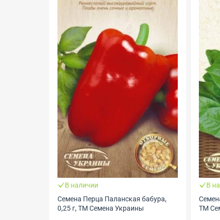
В наличии
В н
бабура,
Семена Щавеля Широколистный, 2 г,
Семена
ы
ТМ Семена Украины
Гелио