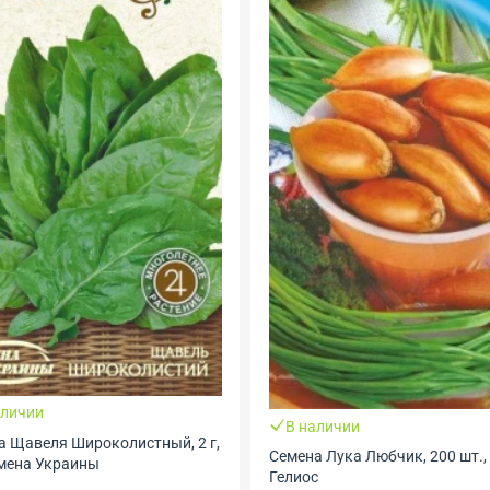
В наличии
Семена Кукурузы Брусница, 30
Гелиос
аличии
 Лука Любчик, 200 шт., ТМ
с