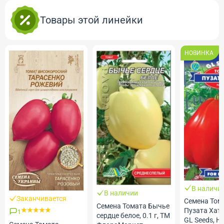
Товары этой линейки
НОВИНКА
В наличи
В наличии
Заканчивается
Семена Том
Семена Томата Бычье
Пузата Хата,
1
сердце белое, 0.1 г, ТМ
GL Seeds, 