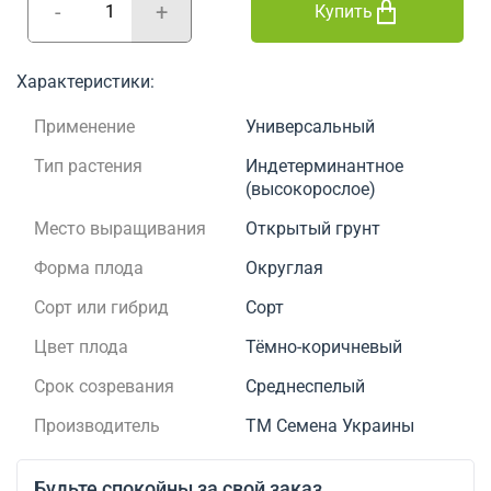
-
+
Купить
Характеристики:
Применение
Универсальный
Тип растения
Индетерминантное
(высокорослое)
Место выращивания
Открытый грунт
Форма плода
Округлая
Сорт или гибрид
Сорт
Цвет плода
Тёмно-коричневый
Срок созревания
Среднеспелый
Производитель
ТМ Семена Украины
Будьте спокойны за свой заказ