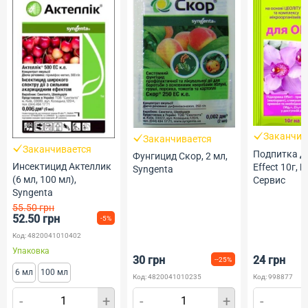
Заканчив
Заканчивается
Заканчивается
Подпитка д
Фунгицид Скор, 2 мл,
Инсектицид Актеллик
Effect 10г, 
Syngenta
(6 мл, 100 мл),
Сервис
Syngenta
55.50 грн
52.50 грн
-5%
Код: 4820041010402
Упаковка
30 грн
24 грн
--25%
6 мл
100 мл
Код: 4820041010235
Код: 998877
-
+
-
+
-