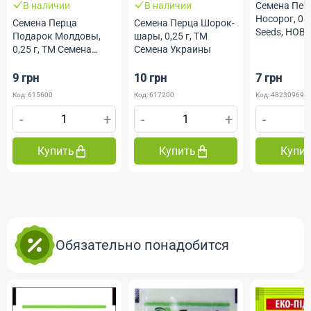
В наличии
В наличии
Семена Пер
Носорог, 0.2
Семена Перца
Семена Перца Шорок-
Seeds, НОВ
Подарок Молдовы,
шары, 0,25 г, ТМ
0,25 г, ТМ Семена
Семена Украины
Украины
9 грн
10 грн
7 грн
Код: 615600
Код: 617200
Код: 482309691
-
+
-
+
-
Купить
Купить
Купи
Обязательно понадобится