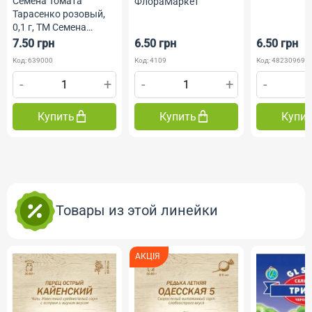
Семена Томата
ФлораМаркет
Тарасенко розовый,
0,1 г, ТМ Семена
Украины
7.50 грн
6.50 грн
6.50 грн
Код: 639000
Код: 4109
Код: 482309691
-
+
-
+
-
Купить
Купить
Купи
Товары из этой линейки
АКЦІЯ