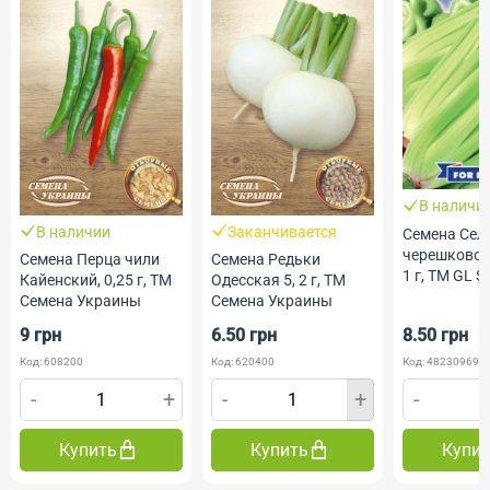
В наличи
В наличии
Заканчивается
Семена Сел
черешковог
Семена Перца чили
Семена Редьки
1 г, ТМ GL S
Кайенский, 0,25 г, ТМ
Одесская 5, 2 г, ТМ
Семена Украины
Семена Украины
9 грн
6.50 грн
8.50 грн
Код: 608200
Код: 620400
Код: 482309690
-
+
-
+
-
Купить
Купить
Купи