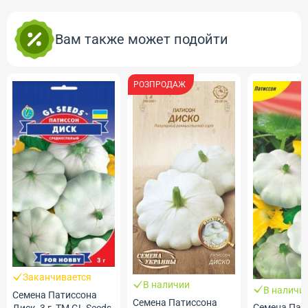
Вам также может подойти
РОЗПРОДАЖ
Заканчивается
В наличии
В наличи
Семена Патиссона
Семена Патиссона
Семена Пат
Диск, 3 г, ТМ GL Seeds