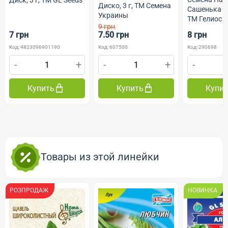
Диско, 3 г, ТМ Семена
Сашенька ми
Украины
ТМ Гелиос
9 грн
7 грн
7.50 грн
8 грн
Код: 4823096901190
Код: 607500
Код: 290698
-
+
-
+
-
Купить
Купить
Купи
Товары из этой линейки
РОЗПРОДАЖ
НОВИНКА