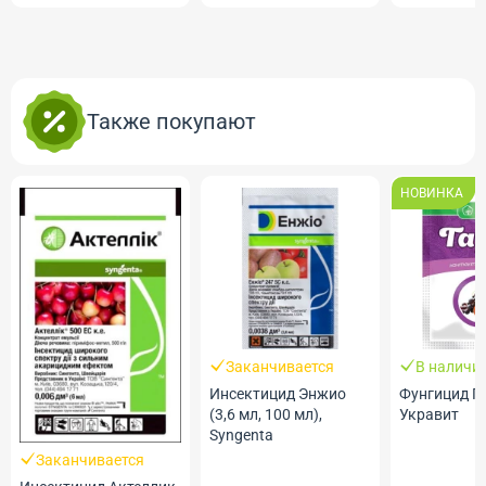
Также покупают
НОВИНКА
Заканчивается
В наличи
Инсектицид Энжио
Фунгицид Га
(3,6 мл, 100 мл),
Укравит
Syngenta
Заканчивается