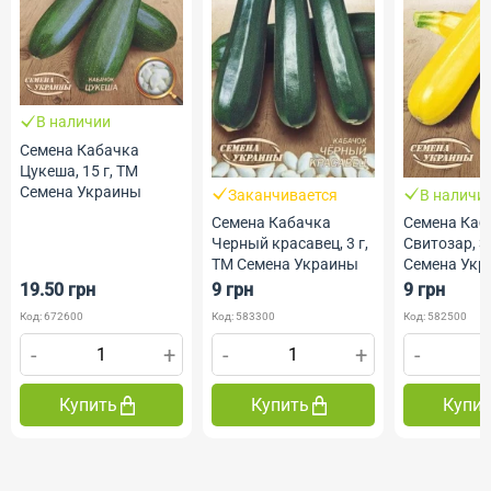
В наличии
Семена Кабачка
Цукеша, 15 г, ТМ
Семена Украины
Заканчивается
В наличи
Семена Кабачка
Семена Каб
Черный красавец, 3 г,
Свитозар, 3 
ТМ Семена Украины
Семена Укр
19.50 грн
9 грн
9 грн
Код: 672600
Код: 583300
Код: 582500
-
+
-
+
-
Купить
Купить
Купи