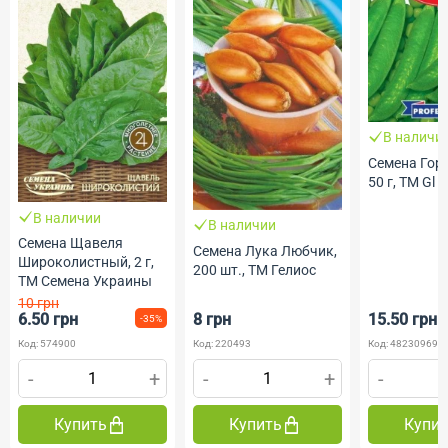
В наличи
Семена Гор
50 г, ТМ Gl 
В наличии
В наличии
Семена Щавеля
Семена Лука Любчик,
Широколистный, 2 г,
200 шт., ТМ Гелиос
ТМ Семена Украины
10 грн
6.50 грн
8 грн
15.50 грн
-35%
Код: 574900
Код: 220493
Код: 482309691
-
+
-
+
-
Купить
Купить
Купи