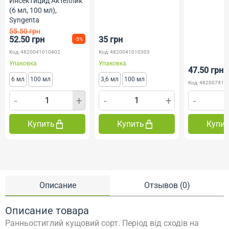
Инсектицид Актеллик
(6 мл, 100 мл),
Syngenta
55.50 грн
52.50 грн
35 грн
-5%
Код: 4820041010402
Код: 4820041010303
Упаковка
Упаковка
47.50 грн
6 мл
100 мл
3,6 мл
100 мл
Код: 482007419
-
+
-
+
-
Купить
Купить
Купи
Описание
Отзывов (0)
Описание товара
Ранньостиглий кущовий сорт.
Період від сходів на