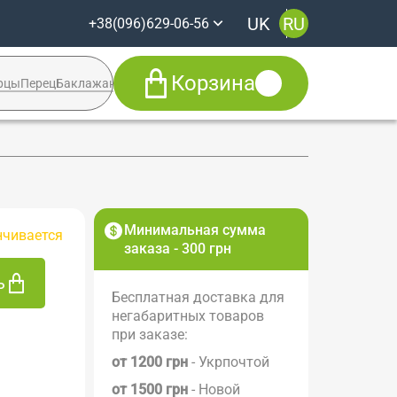
UK
RU
+38(096)629-06-56
Корзина
рцы
Перец
Баклажан
Кабачок
Syngenta
+38(096)629-06-56
Viber
Telegram
Facebook
Минимальная сумма
нчивается
заказа - 300 грн
ь
Бесплатная доставка для
негабаритных товаров
при заказе:
от 1200 грн
- Укрпочтой
от 1500 грн
- Новой