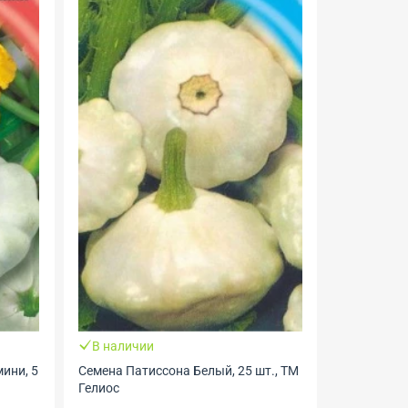
В наличии
Заканчи
ини, 5
Семена Патиссона Белый, 25 шт., ТМ
Семена Па
Гелиос
шт., ТМ Ге