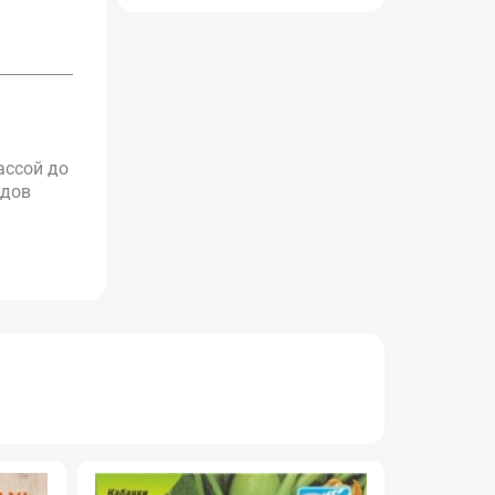
ассой до
идов