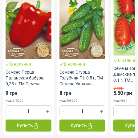
В наличи
В наличии
В наличии
Семена Том
Семена Перца
Семена Огурца
Дамские па
Паланская бабура,
Голубчик F1, 0,5 г, ТМ
0.1 г, ТМ
0,25 г, ТМ Семена
Семена Украины
ФлораМарк
8 грн
Украины
9 грн
8 грн
5.50 грн
Код: 615200
Код: 598500
Код: 4637
-
+
-
+
-
Купить
Купить
Купи