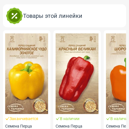
Товары этой линейки
Заканчивается
В наличии
В наличи
Семена Перца
Семена Перца
Семена Пер