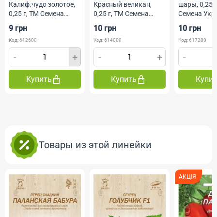
Калиф.чудо золотое,
Красный великан,
шары, 0,25 г
0,25 г, ТМ Семена
0,25 г, ТМ Семена
Семена Укр
Украины
Украины
9 грн
10 грн
10 грн
Код: 612600
Код: 614000
Код: 617200
-
+
-
+
-
Купить
Купить
Купи
Товары из этой линейки
АКЦІЯ