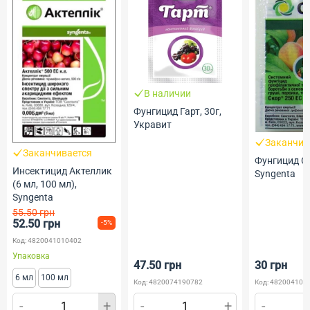
В наличии
Фунгицид Гарт, 30г,
Укравит
Заканчив
Заканчивается
Фунгицид Ск
Инсектицид Актеллик
Syngenta
(6 мл, 100 мл),
Syngenta
55.50 грн
52.50 грн
-5%
Код: 4820041010402
Упаковка
47.50 грн
30 грн
6 мл
100 мл
Код: 4820074190782
Код: 482004101
-
+
-
+
-