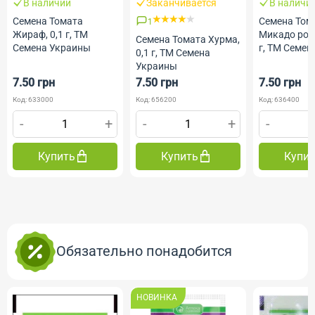
В наличии
Заканчивается
В наличи
Семена Томата
Семена Том
1
Жираф, 0,1 г, ТМ
Микадо роз
Семена Томата Хурма,
Семена Украины
г, ТМ Семе
0,1 г, ТМ Семена
Украины
7.50 грн
7.50 грн
7.50 грн
Код: 633000
Код: 656200
Код: 636400
-
+
-
+
-
Купить
Купить
Купи
Обязательно понадобится
НОВИНКА