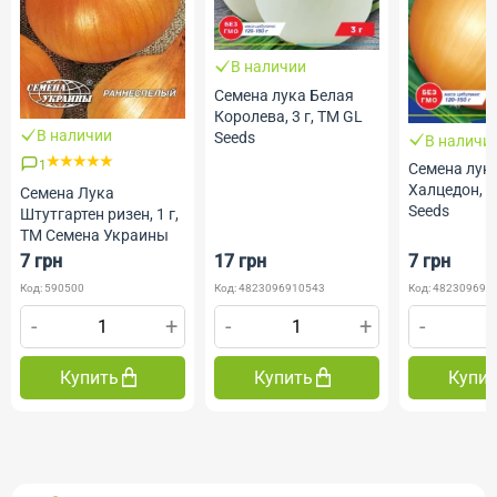
В наличии
Семена лука Белая
Королева, 3 г, ТМ GL
В наличии
Seeds
В наличи
1
Семена лук
Халцедон, 2
Семена Лука
Seeds
Штутгартен ризен, 1 г,
ТМ Семена Украины
7 грн
17 грн
7 грн
Код: 590500
Код: 4823096910543
Код: 482309690
-
+
-
+
-
Купить
Купить
Купи