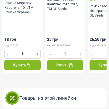
Семена Моркови
Шантене Роял, 20 г,
Семена Мо
Каротель, 10 г, ТМ
ТМ GL Seeds
Император, 
Семена Украины
GL Seeds
18 грн
25 грн
26.50 грн
Код: 676100
Код: 4823096910840
Код: 482309691
-
+
-
+
-
Купить
Купить
Купи
Товары из этой линейки