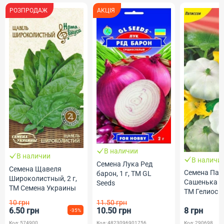
РОЗПРОДАЖ
АКЦІЯ
В наличии
В наличии
В наличи
Семена Лука Ред
Семена Щавеля
Семена Пат
барон, 1 г, ТМ GL
Широколистный, 2 г,
Сашенька ми
Seeds
ТМ Семена Украины
ТМ Гелиос
10 грн
11.50 грн
6.50 грн
10.50 грн
8 грн
-35%
Код: 574900
Код: 4823096901756
Код: 290698