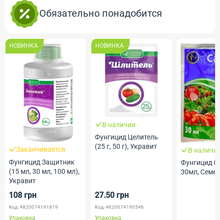
Обязательно понадобится
НОВИНКА
НОВИНКА
В наличии
Фунгицид Целитель
(25 г, 50 г), Укравит
Заканчивается
В наличи
Фунгицид Защитник
Фунгицид С
(15 мл, 30 мл, 100 мл),
30мл, Семе
Укравит
108 грн
27.50 грн
Код: 4820074191819
Код: 4820074190546
Упаковка
Упаковка