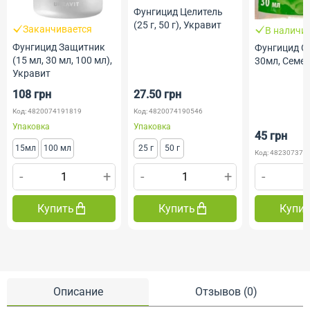
Фунгицид Целитель
(25 г, 50 г), Укравит
Заканчивается
В наличи
Фунгицид Защитник
Фунгицид С
(15 мл, 30 мл, 100 мл),
30мл, Семе
Укравит
108 грн
27.50 грн
Код: 4820074191819
Код: 4820074190546
Упаковка
Упаковка
45 грн
15мл
100 мл
25 г
50 г
Код: 482307372
-
+
-
+
-
Купить
Купить
Купи
Описание
Отзывов (0)