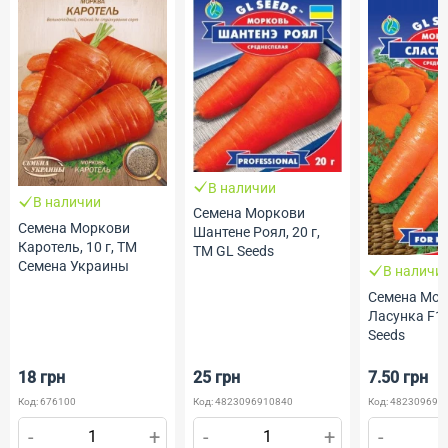
В наличии
В наличии
Семена Моркови
Семена Моркови
Шантене Роял, 20 г,
Каротель, 10 г, ТМ
ТМ GL Seeds
Семена Украины
В наличи
Семена Мо
Ласунка F1, 
Seeds
18 грн
25 грн
7.50 грн
Код: 676100
Код: 4823096910840
Код: 482309690
-
+
-
+
-