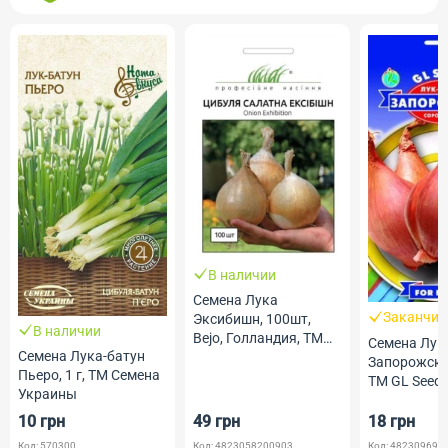
В наличии
Семена Лука
Заканчив
Эксибишн, 100шт,
В наличии
Bejo, Голландия, ТМ
Семена Лук
Семена Лука-батун
Професійне насіння
Запорожский
Пьеро, 1 г, ТМ Семена
ТМ GL Seed
Украины
10 грн
49 грн
18 грн
Код: 570300
Код: 4823058200903
Код: 482309690