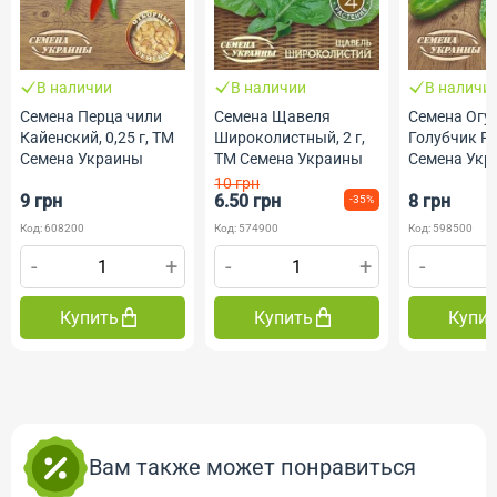
В наличии
В наличии
В наличи
Семена Перца чили
Семена Щавеля
Семена Огу
Кайенский, 0,25 г, ТМ
Широколистный, 2 г,
Голубчик F1,
Семена Украины
ТМ Семена Украины
Семена Укр
10 грн
9 грн
6.50 грн
8 грн
-35%
Код: 608200
Код: 574900
Код: 598500
-
+
-
+
-
Купить
Купить
Купи
Вам также может понравиться