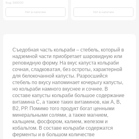
Код: 588000
Нет в наличии
Нет в наличии
Съедобная часть кольраби – стебель, который в
надземной части приобретает шаровидную или
реповидную форму. На вкус капуста кольраби
сочная, сладковатая, без остроты, характерной
для белокочанной капусты. Разросшийся
стебель по вкусу напоминает кочерыгу капусты,
но кольраби намного вкуснее и сочнее. В
составе капусты кольраби большое содержание
витамина С, а также таких витаминов, как А, В,
В2, РР. Помимо того продукт богат ценными
минеральными солями, а также магнием,
кальцием, фосфором, калием, железом и
кобальтом. В составе кольраби содержатся
ферменты и в большом количестве