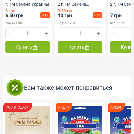
г, ТМ Семена Украины
2 г, ТМ Семена
2 г, ТМ Сем
Украины
Украины
8 грн
9.50 грн
6.50 грн
10 грн
7 грн
-18%
-10%
Код: 571500
Код: 571700
Код: 571900
-
+
-
+
-
Купить
Купить
Купи
Вам также может понравиться
РОЗПРОДАЖ
АКЦІЯ
АКЦІЯ