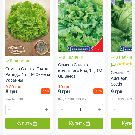
В наличии
В наличи
В наличии
Семена Салата
1
Семена Салата Гранд
кочанного Ева, 1 г, ТМ
Семена Сал
Рапидс, 1 г, ТМ Семена
GL Seeds
Айсберг, 1 г
Украины
Seeds
9.50 грн
10 грн
8 грн
9 грн
9 грн
-15%
-10%
Код: 623700
Код: 4823096904177
Код: 482309690
-
+
-
+
-
Купить
Купить
Купи