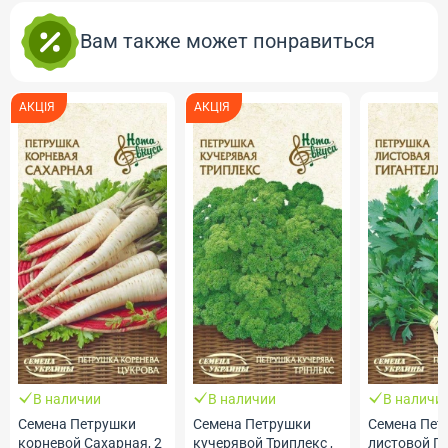
Вам также может понравиться
АКЦІЯ
АКЦІЯ
В наличии
В наличии
В наличи
Семена Петрушки
Семена Петрушки
Семена Пет
корневой Сахарная, 2
кучерявой Триплекс ,
листовой Ги