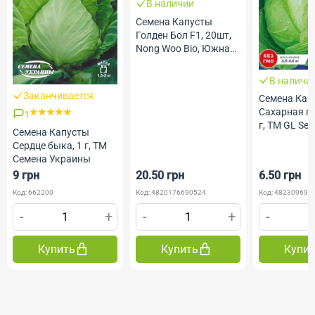
В наличии
Семена Капусты
Голден Бол F1, 20шт,
Nong Woo Bio, Южная
Корея, ТМ Професійне
насіння
В наличи
Заканчивается
Семена Кап
Сахарная го
1
г, ТМ GL Se
Семена Капусты
Сердце быка, 1 г, ТМ
Семена Украины
9 грн
20.50 грн
6.50 грн
Код: 662200
Код: 4820176690524
Код: 482309690
-
+
-
+
-
Купить
Купить
Купи