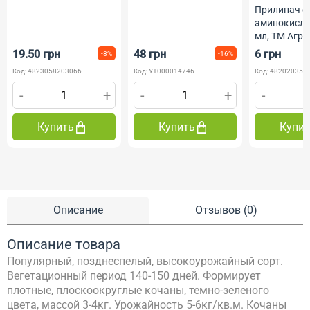
Прилипач с
аминокисло
мл, ТМ Агр
19.50 грн
48 грн
6 грн
-8%
-16%
Код: 4823058203066
Код: УТ000014746
Код: 482020350
-
+
-
+
-
Купить
Купить
Купи
Описание
Отзывов (0)
Описание товара
Популярный, позднеспелый, высокоурожайный сорт.
Вегетационный период 140-150 дней. Формирует
плотные, плоскоокруглые кочаны, темно-зеленого
цвета, массой 3-4кг. Урожайность 5-6кг/кв.м. Кочаны