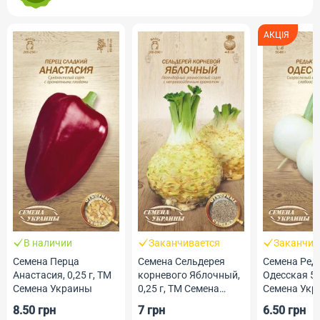
АКЦІЯ
В наличии
Заканчивается
Заканчив
Семена Перца
Семена Сельдерея
Семена Ред
Анастасия, 0,25 г, ТМ
корневого Яблочный,
Одесская 5, 
Семена Украины
0,25 г, ТМ Семена
Семена Укр
Украины
8.50 грн
7 грн
6.50 грн