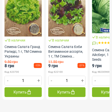
В наличи
В наличии
В наличии
1
Семена Салата Гранд
Семена Салата бэби
Семена Сал
Рапидс, 1 г, ТМ Семена
Витаминное ассорти,
Айсберг, 1 г
Украины
1 г, ТМ Семена
Seeds
Украины
9.50 грн
11.50 грн
8 грн
9 грн
9 грн
-15%
-21%
Код: 623700
Код: 622100
Код: 482309690
-
+
-
+
-
Купить
Купить
Купи