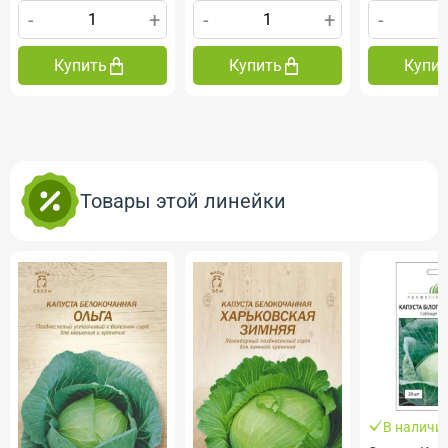
-
+
-
+
-
Купить
Купить
Купи
Товары этой линейки
В наличи