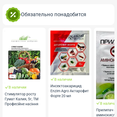
Обязательно понадобится
В наличии
Инсектоакарицид
В наличии
Еnzim Agro Актарофит
Стимулятор росту
Форте 20 мл
Гумат Калия, 5г, ТМ
В наличи
Професійне насіння
Прилипач с
аминокисло