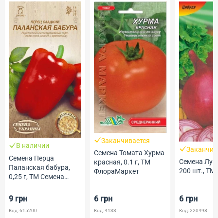
Заканчивается
В наличии
Заканчив
Семена Томата Хурма
Семена Перца
Семена Лук
красная, 0.1 г, ТМ
Паланская бабура,
200 шт., ТМ
ФлораМаркет
0,25 г, ТМ Семена
Украины
9 грн
6 грн
6 грн
Код: 615200
Код: 4133
Код: 220498