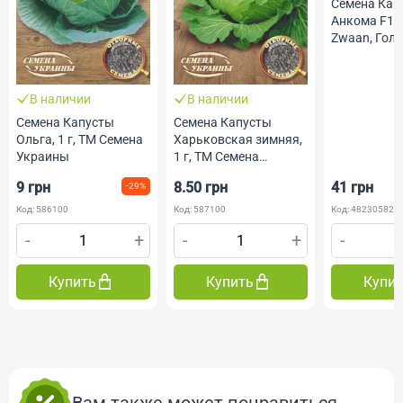
Семена Кап
Анкома F1, 2
Zwaan, Гол
Професійне 
В наличии
В наличии
Семена Капусты
Семена Капусты
Ольга, 1 г, ТМ Семена
Харьковская зимняя,
Украины
1 г, ТМ Семена
Украины
9 грн
8.50 грн
41 грн
-29%
Код: 586100
Код: 587100
Код: 482305820
-
+
-
+
-
Купить
Купить
Купи