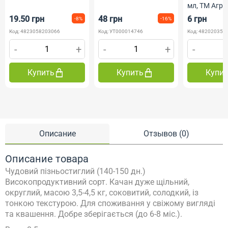
мл, ТМ Агр
19.50 грн
48 грн
6 грн
-8%
-16%
Код: 4823058203066
Код: УТ000014746
Код: 482020350
-
+
-
+
-
Купить
Купить
Купи
Описание
Отзывов (0)
Описание товара
Чудовий пізньостиглий (140-150 дн.)
Високопродуктивний сорт.
Качан дуже щільний,
округлий, масою 3,5-4,5 кг, соковитий, солодкий, із
тонкою текстурою.
Для споживання у свіжому вигляді
та квашення.
Добре зберігається (до 6-8 міс.).