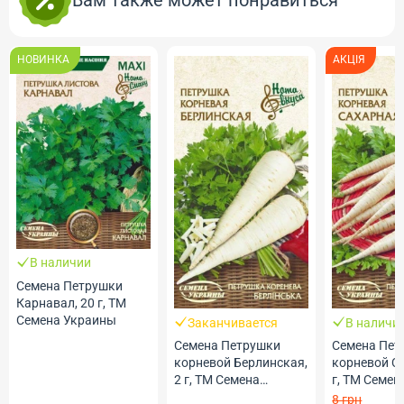
Вам также может понравиться
НОВИНКА
АКЦІЯ
В наличии
Семена Петрушки
Карнавал, 20 г, ТМ
Семена Украины
Заканчивается
В наличи
Семена Петрушки
Семена Пет
корневой Берлинская,
корневой Са
2 г, ТМ Семена
г, ТМ Семе
Украины
8 грн