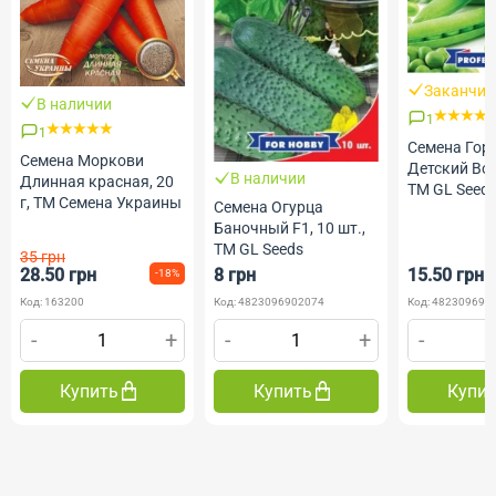
Заканчив
В наличии
1
1
Семена Гор
Семена Моркови
Детский Вост
В наличии
Длинная красная, 20
ТМ GL Seed
г, ТМ Семена Украины
Семена Огурца
Баночный F1, 10 шт.,
ТМ GL Seeds
35 грн
28.50 грн
8 грн
15.50 грн
-18%
Код: 163200
Код: 4823096902074
Код: 482309691
-
+
-
+
-
Купить
Купить
Купи