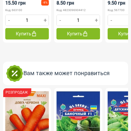
рн
8.50 грн
9.50 грн
-8%
-32%
Код: 4823096904412
Код: 567700
+
-
+
-
+
пить
Купить
Купить
Вам также может понравиться
РОЗПРОДАЖ