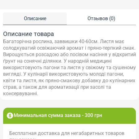
Описание
Отзывов (0)
Описание товара
Багаторічна рослина, заввишки 40-60см.
Листя має
солодкуватий освіжаючий аромат і пряно-терпкий смак.
Вирощується розсадою або посівом насіння у відкритий
ґрунт на сонячні ділянки. У народній медицині
використовують пагони та листя у свіжому та сушеному
вигляді.
У кулінарії використовують молоді пагони,
квіти та листя, як пряно-смакову добавку до кулінарних
страв, а також для ароматизації при засолі та
консервуванні.
Минимальная сумма заказа - 300 грн
Бесплатная доставка для негабаритных товаров