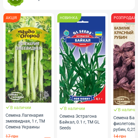
НОВИНКА
РОЗПРОДАЖ
ичии
В наличии
В наличии
Лагенария
Семена Эстрагона
Семена Базилик
ая, 1 г, ТМ
Байкал, 0.1 г, ТМ GL
фиолетовый Красный
Украины
Seeds
рубин, 0,25 г, ТМ
Семена Украины
14 грн