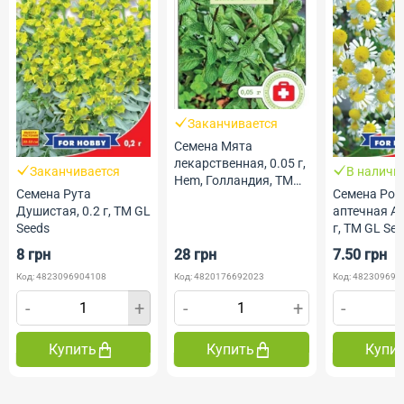
Заканчивается
Семена Мята
лекарственная, 0.05 г,
Заканчивается
В наличи
Hem, Голландия, ТМ
Семена Рута
Семена Ро
Професійне насіння
Душистая, 0.2 г, ТМ GL
аптечная Ай
Seeds
г, ТМ GL Se
8 грн
28 грн
7.50 грн
Код: 4823096904108
Код: 4820176692023
Код: 482309690
-
+
-
+
-
Купить
Купить
Купи