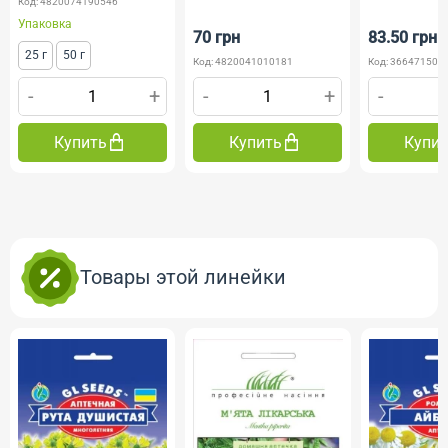
Код: 4820074190546
Упаковка
70 грн
83.50 грн
25 г
50 г
Код: 4820041010181
Код: 36647150290
-
+
-
+
-
Купить
Купить
Купить
Товары этой линейки