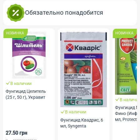
Обязательно понадобится
НОВИНКА
НОВИНКА
В наличии
Фунгицид Целитель
(25 г, 50 г), Укравит
В наличии
Фунгицид Ма
В наличии
Фино (Инфини
мл, Protect G
Фунгицид Квадрис, 6
мл, Syngenta
27.50 грн