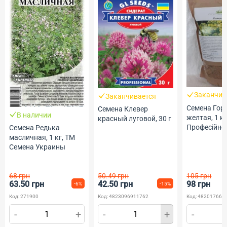
Заканчив
Заканчивается
Семена Гор
Семена Клевер
В наличии
желтая, 1 кг
красный луговой, 30 г
Професійне 
Семена Редька
масличная, 1 кг, ТМ
Семена Украины
68 грн
50.49 грн
105 грн
63.50 грн
42.50 грн
98 грн
-6%
-15%
Код: 271900
Код: 4823096911762
Код: 482017669
-
+
-
+
-