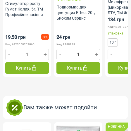
Микофренд
Стимулятор росту
Подкормка для
(микориза) ( 
Гумат Калия, 5г, ТМ
цветущих Effect 20г,
БТУ, ТМ Жи
Професійне насіння
Биохим Сервис
134 грн
Код: 482010275
Упаковка
19.50 грн
24 грн
-8%
10 г
Код: 4823058203066
Код: 9988879
-
+
-
+
-
Купить
Купить
Купи
Вам также может подойти
НОВИНКА