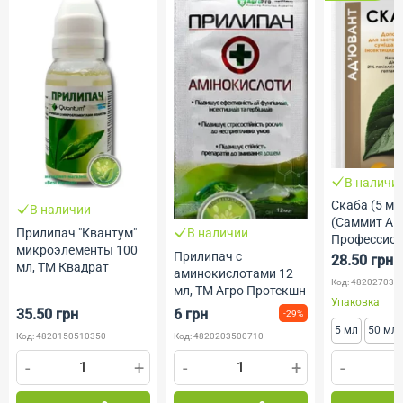
В наличи
Скаба (5 мл,
В наличии
(Саммит Агр
Прилипач "Квантум"
В наличии
Профессио
микроэлементы 100
Прилипач с
Семена
28.50 грн
мл, ТМ Квадрат
аминокислотами 12
Код: 482027030
мл, ТМ Агро Протекшн
Упаковка
35.50 грн
6 грн
-29%
5 мл
50 мл
Код: 4820150510350
Код: 4820203500710
-
+
-
+
-