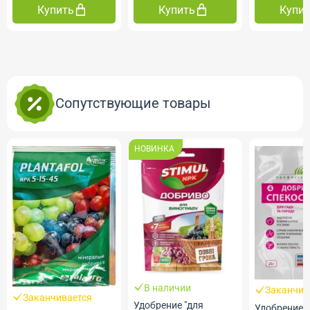
Купить
Купить
Купи
Сопутствующие товары
НОВИНКА
В наличии
Заканчив
Заканчивается
Удобрение "для
Удобрение 