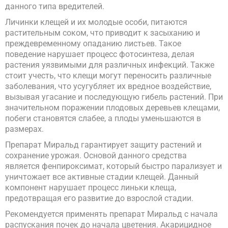
данного типа вредителей.
Личинки клещей и их молодые особи, питаются
растительным соком, что приводит к засыханию и
преждевременному опаданию листьев. Такое
поведение нарушает процесс фотосинтеза, делая
растения уязвимыми для различных инфекций. Также
стоит учесть, что клещи могут переносить различные
заболевания, что усугубляет их вредное воздействие,
вызывая угасание и последующую гибель растений. При
значительном поражении плодовых деревьев клещами,
побеги становятся слабее, а плоды уменьшаются в
размерах.
Препарат Миральд гарантирует защиту растений и
сохранение урожая. Основой данного средства
является фенпироксимат, который быстро парализует и
уничтожает все активные стадии клещей. Данный
компонент нарушает процесс линьки клеща,
предотвращая его развитие до взрослой стадии.
Рекомендуется применять препарат Миральд с начала
распускания почек до начала цветения. Акарицидное