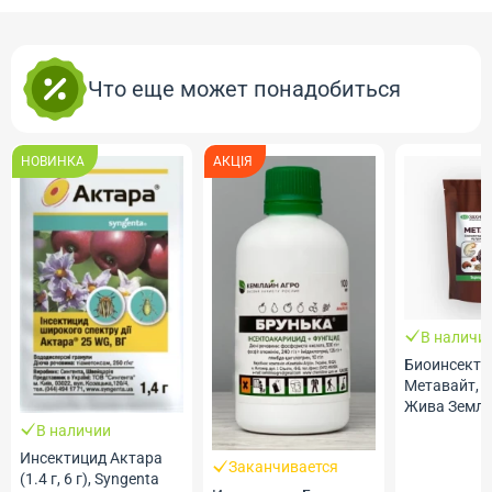
Что еще может понадобиться
НОВИНКА
АКЦІЯ
В наличи
Биоинсекти
Метавайт, 6
Жива Земл
В наличии
Инсектицид Актара
Заканчивается
(1.4 г, 6 г), Syngenta