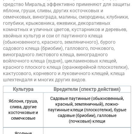
средство Миральд эффективно применяют для защиты
яблони, груши, сливы, других косточковых и
семечковых, винограда, малины, смородины, клубники,
голубики, крыжовника, ежевики, декоративных
комнатных и уличных цветов, кустарников и деревьев,
хвойных культур и сои от паутинного клеща
(обыкновенного, красного, земляничного), бурого
садового клеща (бриобии), галлового, почкового,
виноградного листового клеща, виноградного
войлочного клеща (зудня), цикламеновых клещей,
красного плоского клеща (оранжерейной плоскотелки),
кактусового, корневого и луковичного клещей, клеща
шлехтендаля и многих других видов.
Культура
Вредители (спектр действия)
Садовые паутинные (обыкновенный,
Яблоня, груша,
красный, земляничный), ложно-
слива, другие
паутинные клещи (плоскотелки), бурые
косточковые и
садовые (бриобии), галловые
семечковые
(почковые) клещи
Ягодные