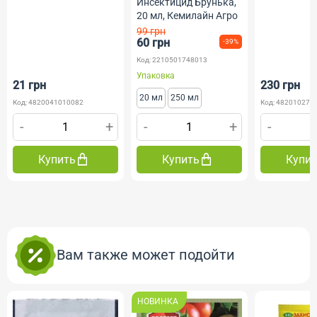
Инсектицид Брунька,
20 мл, Кемилайн Агро
99 грн
60 грн
-39%
Код: 2210501748013
Упаковка
21 грн
230 грн
20 мл
250 мл
Код: 4820041010082
Код: 482010275
-
+
-
+
-
Купить
Купить
Купи
Вам также может подойти
НОВИНКА