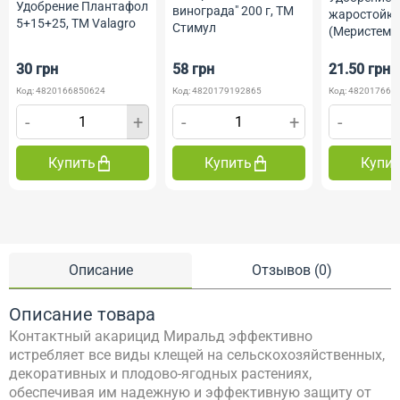
Удобрение Плантафол
винограда" 200 г, ТМ
жаростойко
5+15+25, ТМ Valagro
Стимул
(Меристем) 
Профессио
Семена
30 грн
58 грн
21.50 грн
Код: 4820166850624
Код: 4820179192865
Код: 482017669
-
+
-
+
-
Купить
Купить
Купи
Описание
Отзывов (0)
Описание товара
Контактный акарицид Миральд эффективно
истребляет все виды клещей на сельскохозяйственных,
декоративных и плодово-ягодных растениях,
обеспечивая им надежную и эффективную защиту от