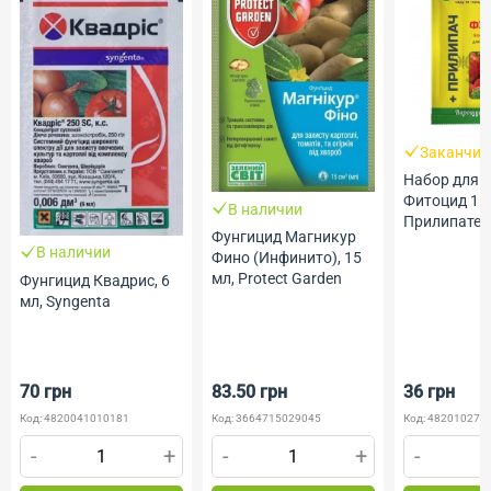
Заканчив
Набор для 
Фитоцид 15
В наличии
Прилипател
Фунгицид Магникур
Жива Земл
В наличии
Фино (Инфинито), 15
мл, Protect Garden
Фунгицид Квадрис, 6
мл, Syngenta
70 грн
83.50 грн
36 грн
Код: 4820041010181
Код: 3664715029045
Код: 482010275
-
+
-
+
-