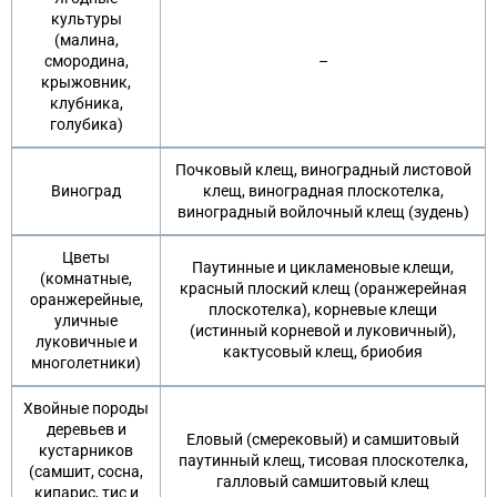
культуры
(малина,
смородина,
–
крыжовник,
клубника,
голубика)
Почковый клещ, виноградный листовой
Виноград
клещ, виноградная плоскотелка,
виноградный войлочный клещ (зудень)
Цветы
Паутинные и цикламеновые клещи,
(комнатные,
красный плоский клещ (оранжерейная
оранжерейные,
плоскотелка), корневые клещи
уличные
(истинный корневой и луковичный),
луковичные и
кактусовый клещ, бриобия
многолетники)
Хвойные породы
деревьев и
Еловый (смерековый) и самшитовый
кустарников
паутинный клещ, тисовая плоскотелка,
(самшит, сосна,
галловый самшитовый клещ
кипарис, тис и