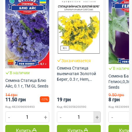
Заканчивается
Семена Статица
В наличи
В наличии
выемчатая Золотой
Семена Ба
Берег, 0.3 г, Hem,
Семена Статица Блю
Гелиос,0,3г
Голландия, ТМ
Айс, 0.1 г, ТМ GL Seeds
Seeds
Професійне насіння
14 грн
9.50 грн
11.50 грн
19 грн
8 грн
-17%
Код: 4823096909493
Код: 4823058200590
Код: 482309690
-
+
-
+
-
Купить
Купить
Купи