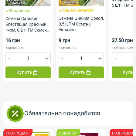
5 шт., ТМ G
Заканчивается
В наличии
Семена Цинния Ореол,
Семена Сальвия
0,5 г, ТМ Семена
блестящая Красный
Украины
гном, 0,2 г, ТМ Семена
Украины
16 грн
9 грн
37.50 грн
Код: 801200
Код: 805800
Код: 482309691
-
+
-
+
-
Купить
Купить
Купи
Обязательно понадобится
РОЗПРОДАЖ
НОВИНКА
РОЗПРОДАЖ