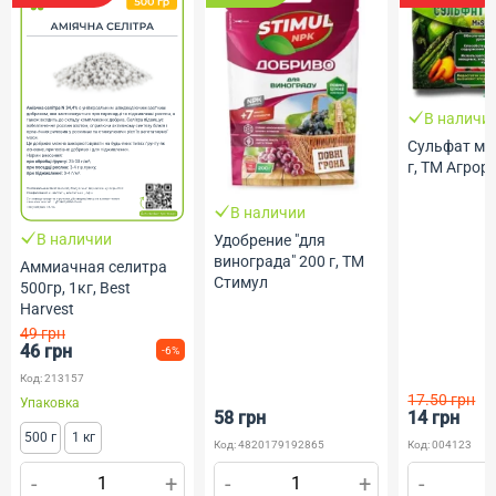
В наличи
Сульфат ма
г, ТМ Агрор
В наличии
В наличии
Удобрение "для
винограда" 200 г, ТМ
Аммиачная селитра
Стимул
500гр, 1кг, Best
Harvest
49 грн
46 грн
-6%
Код: 213157
17.50 грн
Упаковка
58 грн
14 грн
500 г
1 кг
Код: 4820179192865
Код: 004123
-
+
-
+
-