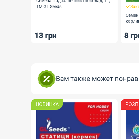
Семена Подсолнечник Шоколад, 1 г,
ТМ GL Seeds
Зак
Семен
карлик
13 грн
8 гр
Вам также может понрав
НОВИНКА
РОЗП