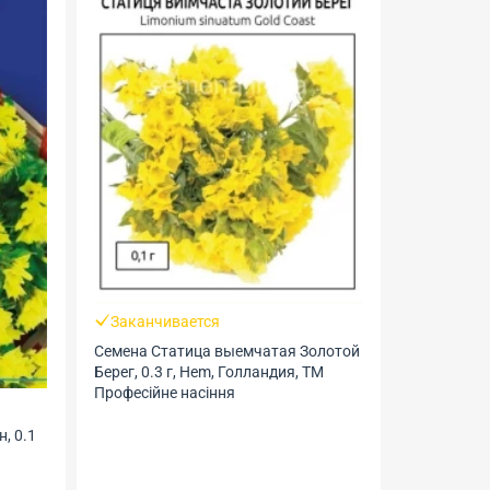
Заканчивается
Семена Статица выемчатая Золотой
В налич
Берег, 0.3 г, Hem, Голландия, ТМ
Професійне насіння
Семена Бак
GL Seeds
, 0.1
9.50 грн