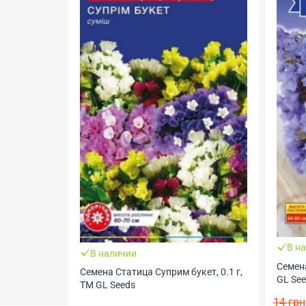
В н
В наличии
Семена
Семена Статица Суприм букет, 0.1 г,
GL Se
ТМ GL Seeds
14 грн