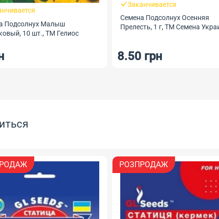
Заканчивается
анчивается
Семена Подсолнух Осенняя
а Подсолнух Малыш
Прелесть, 1 г, ТМ Семена Укр
овый, 10 шт., ТМ Гелиос
н
8.50 грн
иться
РОДАЖ
РОЗПРОДАЖ