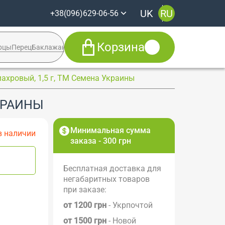
UK
RU
+38(096)629-06-56
Корзина
рцы
Перец
Баклажан
Кабачок
Syngenta
ахровый, 1,5 г, ТМ Семена Украины
+38(096)629-06-56
КРАИНЫ
Viber
Telegram
Facebook
Минимальная сумма
в наличии
заказа - 300 грн
Бесплатная доставка для
негабаритных товаров
при заказе:
от 1200 грн
- Укрпочтой
от 1500 грн
- Новой