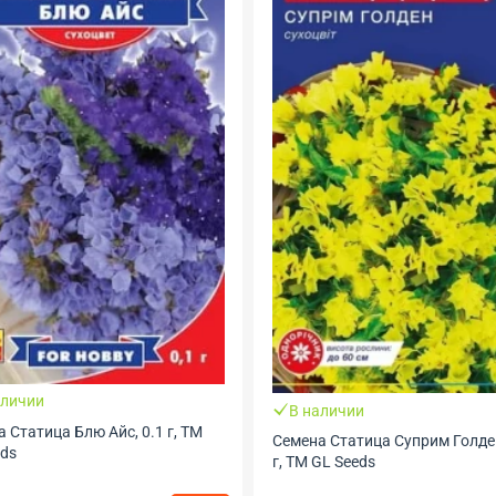
аличии
В наличии
 Статица Блю Айс, 0.1 г, ТМ
Семена Статица Суприм Голден
eds
г, ТМ GL Seeds