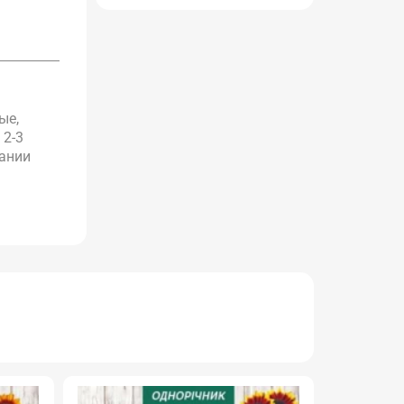
ые,
 2-3
вании