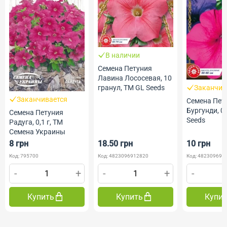
В наличии
Семена Петуния
Лавина Лососевая, 10
гранул, ТМ GL Seeds
Заканчив
Заканчивается
Семена Пет
Бургунди, 0.
Семена Петуния
Seeds
Радуга, 0,1 г, ТМ
Семена Украины
8 грн
18.50 грн
10 грн
Код: 795700
Код: 4823096912820
Код: 482309690
-
+
-
+
-
Купить
Купить
Купи