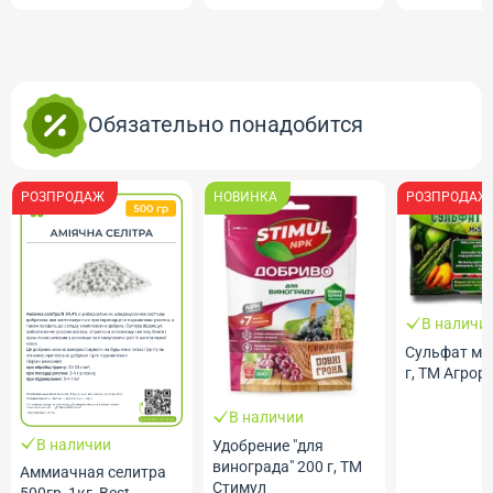
Обязательно понадобится
РОЗПРОДАЖ
НОВИНКА
РОЗПРОДАЖ
В наличи
Сульфат ма
г, ТМ Агрор
В наличии
В наличии
Удобрение "для
винограда" 200 г, ТМ
Аммиачная селитра
Стимул