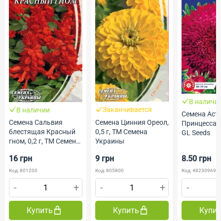
В наличи
Заканчивается
В наличии
Семена Аст
Семена Цинния Ореол,
Семена Сальвия
Принцесса, 0
0,5 г, ТМ Семена
блестящая Красный
GL Seeds
Украины
гном, 0,2 г, ТМ Семена
Украины
16 грн
9 грн
8.50 грн
Код: 801200
Код: 805800
Код: 482309690
-
+
-
+
-
Купить
Купить
Купи