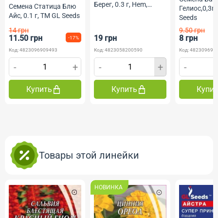
Берег, 0.3 г, Hem,
Семена Статица Блю
Гелиос,0,3г
Голландия, ТМ
Айс, 0.1 г, ТМ GL Seeds
Seeds
Професійне насіння
14 грн
9.50 грн
11.50 грн
19 грн
8 грн
-17%
Код: 4823096909493
Код: 4823058200590
Код: 482309690
-
+
-
+
-
Купить
Купить
Купи
Товары этой линейки
НОВИНКА