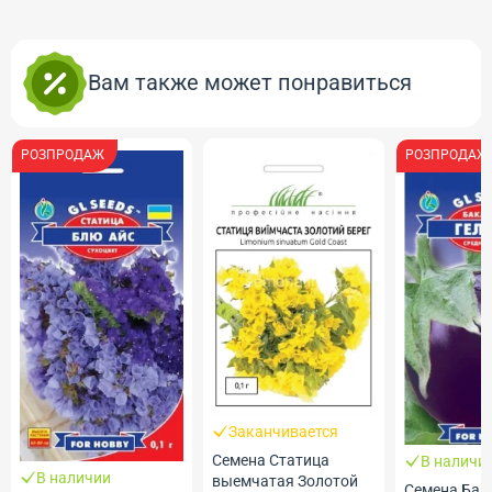
Вам также может понравиться
РОЗПРОДАЖ
РОЗПРОДАЖ
Заканчивается
Семена Статица
В наличи
В наличии
выемчатая Золотой
Семена Ба