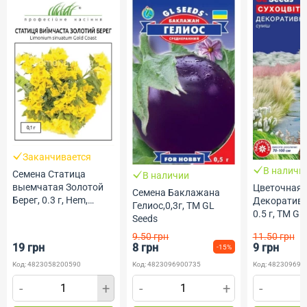
Заканчивается
В наличи
Семена Статица
В наличии
выемчатая Золотой
Цветочная 
Семена Баклажана
Берег, 0.3 г, Hem,
Декоративн
Гелиос,0,3г, ТМ GL
Голландия, ТМ
0.5 г, ТМ GL
Seeds
Професійне насіння
9.50 грн
11.50 грн
19 грн
8 грн
9 грн
-15%
Код: 4823058200590
Код: 4823096900735
Код: 482309690
-
+
-
+
-