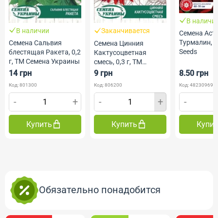
В наличи
В наличии
Заканчивается
Семена Аст
Турмалин, 0
Семена Сальвия
Семена Цинния
Seeds
блестящая Ракета, 0,2
Кактусоцветная
г, ТМ Семена Украины
смесь, 0,3 г, ТМ
Семена Украины
14 грн
9 грн
8.50 грн
Код: 801300
Код: 806200
Код: 482309690
-
+
-
+
-
Купить
Купить
Купи
Обязательно понадобится