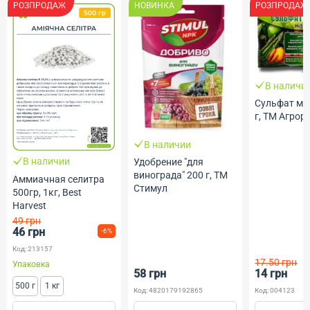
РОЗПРОДАЖ
НОВИНКА
РОЗПРОДАЖ
В наличи
Сульфат ма
г, ТМ Агрор
В наличии
В наличии
Удобрение "для
винограда" 200 г, ТМ
Аммиачная селитра
Стимул
500гр, 1кг, Best
Harvest
49 грн
46 грн
-6%
Код: 213157
17.50 грн
Упаковка
58 грн
14 грн
500 г
1 кг
Код: 4820179192865
Код: 004123