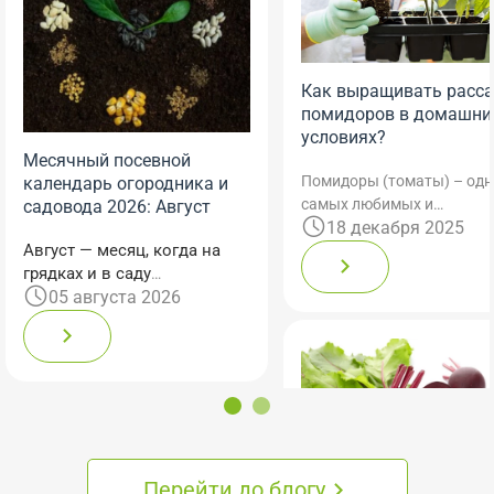
Как выращивать расс
помидоров в домашни
условиях?
Месячный посевной
Помидоры (томаты) – одн
календарь огородника и
самых любимых и
садовода 2026: Август
18 декабря 2025
распространенных овоще
Август — месяц, когда на
наших грядках. Однако
грядках и в саду
климатические условия
05 августа 2026
традиционно собирают
Украины, особенно в севе
урожай. Но работы от этого
и центральных регионах, 
не убавляется: садоводы и
позволяют сеять
огородники не только
теплолюбивые томаты
снимают плоды, но и
непосредственно в откры
закладывают фундамент
грунт в начале сезона.
для осеннего, а иногда и
весеннего сезона. Поэтому
посевной календарь на
Перейти до блогу