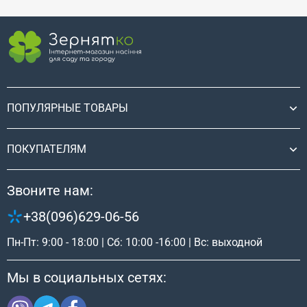
всем, кто хочет грамотно
18 декабря 2025
распространенных овоще
распланировать работы на
наших грядках. Однако
участке.
климатические условия
Украины, особенно в севе
и центральных регионах, 
позволяют сеять
теплолюбивые томаты
ПОПУЛЯРНЫЕ ТОВАРЫ
непосредственно в откры
грунт в начале сезона.
ПОКУПАТЕЛЯМ
Звоните нам:
+38(096)629-06-56
Пн-Пт: 9:00 - 18:00 | Сб: 10:00 -16:00 | Вс: выходной
Мы в социальных сетях: