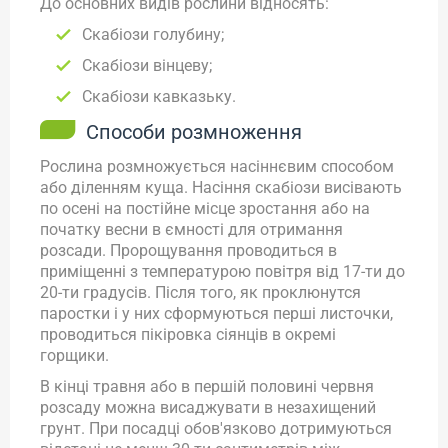
До основних видів рослини відносять:
Скабіози голубину;
Скабіози вінцеву;
Скабіози кавказьку.
Способи розмноження
Рослина розмножується насіннєвим способом
або діленням куща. Насіння скабіози висівають
по осені на постійне місце зростання або на
початку весни в ємності для отримання
розсади. Пророщування проводиться в
приміщенні з температурою повітря від 17-ти до
20-ти градусів. Після того, як проклюнутся
паростки і у них сформуються перші листочки,
проводиться пікіровка сіянців в окремі
горщики.
В кінці травня або в першій половині червня
розсаду можна висаджувати в незахищений
грунт. При посадці обов'язково дотримуються