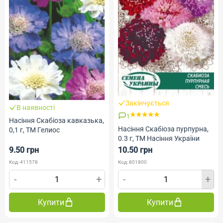
Закінчується
В наявності
1
Насіння Скабіоза кавказька,
Насіння Скабіоза пурпурна,
0,1 г, ТМ Гелиос
0.3 г, ТМ Насіння України
9.50 грн
10.50 грн
Код: 411578
Код: 801800
-
+
-
+
Купити
Купити