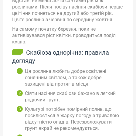
відстані не менш 30-ти сантиметрів між
рослинами. Після посіву насіння скабіози перше
цвітіння почнеться на другий або третій рік.
Цвіте рослина з червня по середину жовтня.
На самому початку березня, поки не
активізувався ріст квітки, проводиться поділ
кущів.
Скабіоза однорічна: правила
догляду
Ця рослина любить добре освітлені
сонячним світлом, а також добре
захищені від протягів місця.
Сіяти насіння скабіози бажано в легкий
родючий грунт.
Культурі потрібен помірний полив, що
посилюється в жарку погоду з тривалою
відсутністю опадів. Перезволожувати
грунт вкрай не рекомендується.