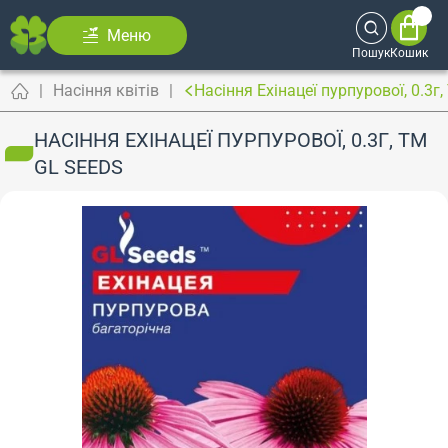
Меню
Пошук
Кошик
Насіння квітів
Насіння Ехiнацеї пурпурової, 0.3г
НАСІННЯ ЕХIНАЦЕЇ ПУРПУРОВОЇ, 0.3Г, TM
GL SEEDS