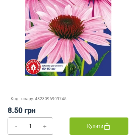
Код товару: 4823096909745
8.50 грн
-
+
Купити